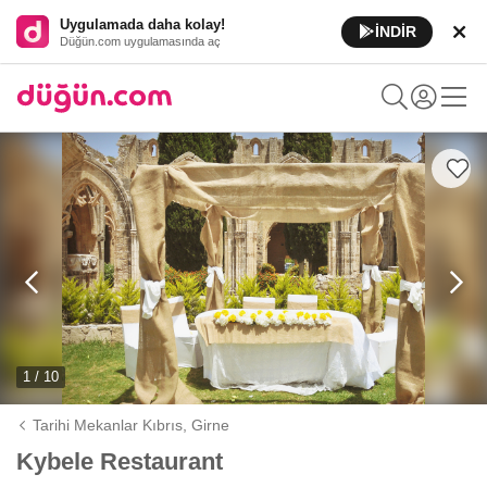
Uygulamada daha kolay!
İNDİR
Düğün.com uygulamasında aç
1 / 10
Tarihi Mekanlar Kıbrıs,
Girne
Kybele Restaurant