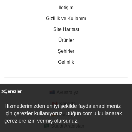
İletişim
Gizlilik ve Kullanım
Site Haritası
Ürünler
Şehirler
Gelinlik
Çerezler
Avustralya
Kanada
Hizmetlerimizden en iyi şekilde faydalanabilmeniz
için çerezler kullanıyoruz. Düğün.com'u kullanarak
Almanya
çerezlere izin vermiş olursunuz.
Suudi Arabistan