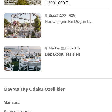
1.300
1.000 TL
Biga
100 - 625
Nar Çiçeğim Kır Düğün Bahçesi
Merkez
100 - 875
Dabakoğlu Tesisleri
Mavras Taş Odalar Özellikler
Manzara
Şehir manzaralı