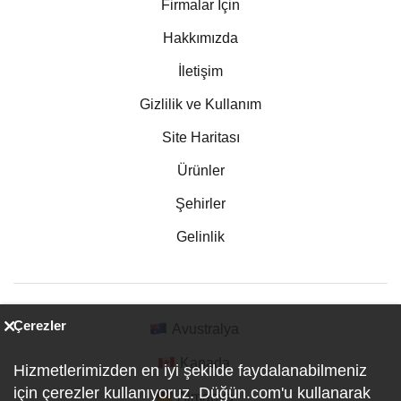
Firmalar İçin
Hakkımızda
İletişim
Gizlilik ve Kullanım
Site Haritası
Ürünler
Şehirler
Gelinlik
Çerezler
Avustralya
Kanada
Hizmetlerimizden en iyi şekilde faydalanabilmeniz
için çerezler kullanıyoruz. Düğün.com'u kullanarak
Almanya