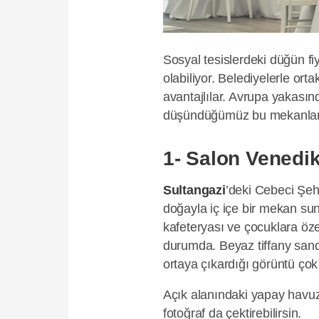
Sosyal tesislerdeki düğün f
olabiliyor. Belediyelerle ort
avantajlılar. Avrupa yakasınd
düşündüğümüz bu mekanlara
1- Salon Venedik
Sultangazi
’deki Cebeci Şehi
doğayla iç içe bir mekan sun
kafeteryası ve çocuklara öze
durumda. Beyaz tiffany sand
ortaya çıkardığı görüntü çok
Açık alanındaki yapay havu
fotoğraf da çektirebilirsin.