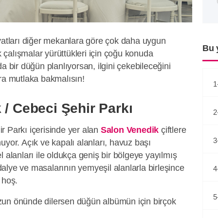
iyatları diğer mekanlara göre çok daha uygun
Bu 
ak çalışmalar yürüttükleri için çoğu konuda
a bir düğün planlıyorsan, ilgini çekebileceğini
 mutlaka bakmalısın!
1
 / Cebeci Şehir Parkı
2
r Parkı içerisinde yer alan
Salon Venedik
çiftlere
3
uyor. Açık ve kapalı alanları, havuz başı
l alanları ile oldukça geniş bir bölgeye yayılmış
alye ve masalarının yemyeşil alanlarla birleşince
4
 hoş.
5
zun önünde dilersen düğün albümün için birçok