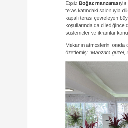
Eşsiz
Boğaz manzarası
yla
teras katındaki salonuyla dü
kapalı terası çevreleyen bü
koşullarında da dilediğince d
süslemeler ve ikramlar konu
Mekanın atmosferini orada d
özetlemiş:
"Manzara güzel, o