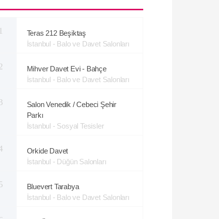
1
Teras 212 Beşiktaş
İstanbul - Balo ve Davet Salonları
2
Mihver Davet Evi - Bahçe
İstanbul - Balo ve Davet Salonları
3
Salon Venedik / Cebeci Şehir
Parkı
İstanbul - Sosyal Tesisler
4
Orkide Davet
İstanbul - Düğün Salonları
5
Bluevert Tarabya
İstanbul - Balo ve Davet Salonları