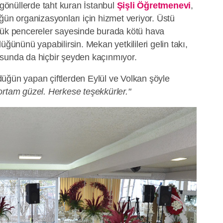
 gönüllerde taht kuran İstanbul
Şişli Öğretmenevi
,
ğün organizasyonları için hizmet veriyor. Üstü
yük pencereler sayesinde burada kötü hava
üğününü yapabilirsin. Mekan yetkilileri gelin takı,
sunda da hiçbir şeyden kaçınmıyor.
üğün yapan çiftlerden Eylül ve Volkan şöyle
rtam güzel. Herkese teşekkürler."