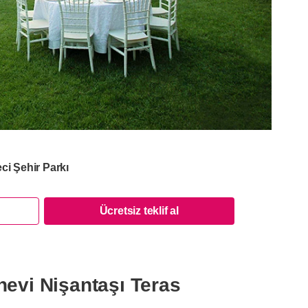
ci Şehir Parkı
Ücretsiz teklif al
nevi Nişantaşı Teras