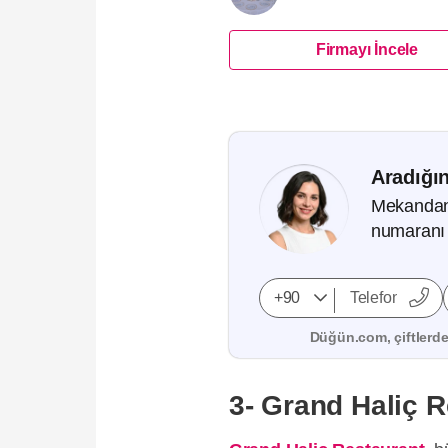
Firmayı İncele
Aradığın
Mekandan, 
numaranı 
Düğün.com, çiftlerden
3- Grand Haliç R