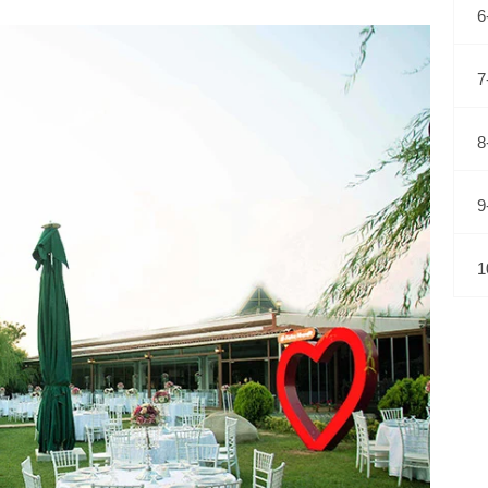
6
7
8
9
1