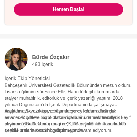
Hemen Başla!
Bürde Özçakır
493 içerik
İçerik Ekip Yöneticisi
Bahçeşehir Üniversitesi Gazetecilik Bölümünden mezun oldum.
Lisans eğitimim süresince Elle, Habertürk gibi kurumlarda
stajyer muhabirlik, editörlük ve içerik yazarlığı yaptım. 2018
yılında Düğün.com’da İçerik Departmanında çalışmaya
başladım. Gerek klavye başında gerek kamera önünde,
Araştırmayı, yazmayı ve ilham vermeyi oldum olası çok
evlenecek çiftlere ilham olacak içerikler üretmekten büyük keyif
sevdim. Moda en büyük tutkum oldu. Bu da beni trendlerin
alıyorum. "Bu sezonun rengi ne?", "O gelinliği kim tasarladı?"
peşine düşürdü. Moda, tasarım, stil danışmanlığı konularında
sorularını sormaktan hiç yorulmuyorum.
çeşitli kurslarla kendimi geliştirmeye devam ediyorum.