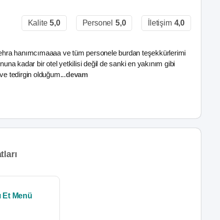
Kalite
5,0
Personel
5,0
İletişim
4,0
a Zehra hanımcımaaaa ve tüm personele burdan teşekkürlerimi
a kadar bir otel yetkilisi değil de sanki en yakınım gibi
 ve tedirgin olduğum
...
devam
tları
ı Et Menü