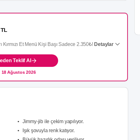
 TL
ı Kırmızı Et Menü Kişi Başı Sadece 2.350₺!
Detaylar
den Teklif Al
:
18 Ağustos 2026
•
Jimmy-jib ile çekim yapılıyor.
•
Işık şovuyla renk katıyor.
•
Büyük hazırlık odası veriliyor.