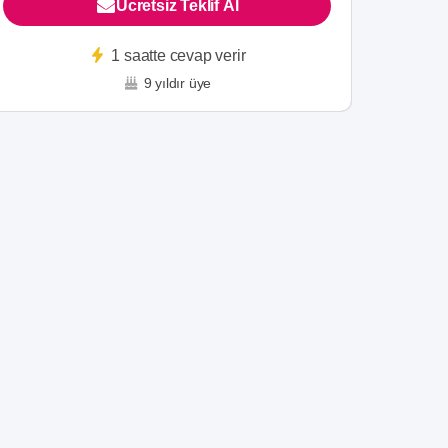
Ücretsiz Teklif Al
1 saatte cevap verir
9 yıldır üye