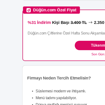
Düğün.com Özel Fiyat
%31 İndirim
Kişi Başı
3.400 TL
2.350
Düğün.com Çiftlerine Özel Hafta Sonu Akşamlar
Tükenme
Son Gün
Firmayı Neden Tercih Etmelisin?
•
Süslemesi modern ve ihtişamlı.
•
Menü tadımı yapılabiliyor.
•
Dünya mutfağı menüsü sunuyor.