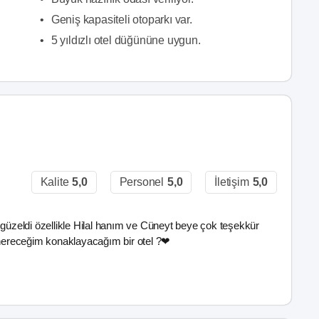
•
Geniş kapasiteli otoparkı var.
•
5 yıldızlı otel düğününe uygun.
Kalite
5,0
Personel
5,0
İletişim
5,0
zeldi özellikle Hilal hanım ve Cüneyt beye çok teşekkür
önereceğim konaklayacağım bir otel ?❤️