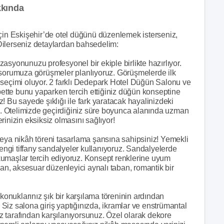
kkında
için Eskişehir’de otel düğünü düzenlemek isterseniz,
Dilerseniz detaylardan bahsedelim:
asyonunuzu profesyonel bir ekiple birlikte hazırlıyor.
 sorumuza görüşmeler planlıyoruz. Görüşmelerde ilk
 seçimi oluyor. 2 farklı Dedepark Hotel Düğün Salonu ve
lbette bunu yaparken tercih ettiğiniz düğün konseptine
! Bu sayede şıklığı ile fark yaratacak hayalinizdeki
... Otelimizde geçirdiğiniz süre boyunca alanında uzman
erinizin eksiksiz olmasını sağlıyor!
veya nikâh töreni tasarlama şansına sahipsiniz! Yemekli
ngi tiffany sandalyeler kullanıyoruz. Sandalyelerde
kumaşlar tercih ediyoruz. Konsept renklerine uyum
n, aksesuar düzenleyici aynalı taban, romantik bir
 konuklarınız şık bir karşılama töreninin ardından
. Siz salona giriş yaptığınızda, ikramlar ve enstrümantal
 tarafından karşılanıyorsunuz. Özel olarak dekore