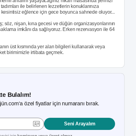
nemli anlarını yaşayacağınız nikâh masasında yerinizi
adımları ile belirlenen lezzetlerin konuklarınıza
kesintisiz eğlence için gece boyunca sahnede oluyor...
ış; söz, nişan, kına gecesi ve düğün organizasyonlarının
onaklama imkânı da sağlıyoruz. Erken rezervasyon ile 64
ın üst kısmında yer alan bilgileri kullanarak veya
et birimimizle irtibata geçmek.
kte Bulalım!
ün.com’a özel fiyatlar için numaranı bırak.
Seni Arayalım
rvisi için
komisyon veya ücret almaz.