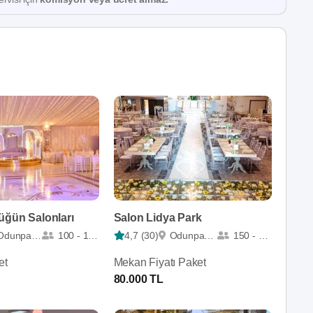
üğün Salonları
Salon Lidya Park
Odunpazarı
100 - 1500
4,7 (30)
Odunpazarı
150 - 700
et
Mekan Fiyatı Paket
80.000 TL