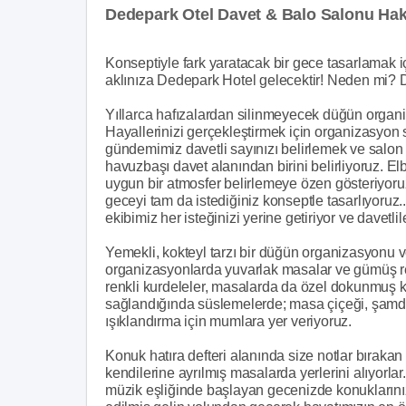
Dedepark Otel Davet & Balo Salonu Ha
Konseptiyle fark yaratacak bir gece tasarlamak 
aklınıza Dedepark Hotel gelecektir! Neden mi? 
Yıllarca hafızalardan silinmeyecek düğün organiz
Hayallerinizi gerçekleştirmek için organizasyon
gündemimiz davetli sayınızı belirlemek ve salon
havuzbaşı davet alanından birini belirliyoruz. E
uygun bir atmosfer belirlemeye özen gösteriyoruz
geceyi tam da istediğiniz konseptle tasarlıyoruz
ekibimiz her isteğinizi yerine getiriyor ve davetlil
Yemekli, kokteyl tarzı bir düğün organizasyonu 
organizasyonlarda yuvarlak masalar ve gümüş re
renkli kurdeleler, masalarda da özel dokunmuş 
sağlandığında süslemelerde; masa çiçeği, şamda
ışıklandırma için mumlara yer veriyoruz.
Konuk hatıra defteri alanında size notlar bırakan
kendilerine ayrılmış masalarda yerlerini alıyorlar
müzik eşliğinde başlayan gecenizde konuklarınız