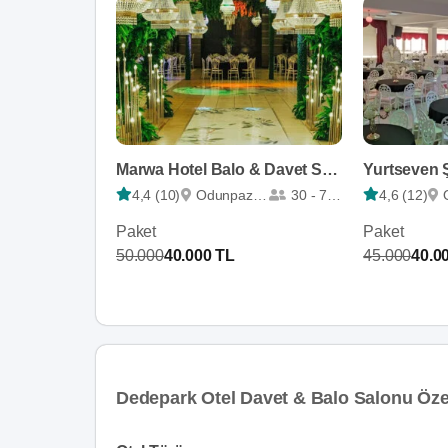
Marwa Hotel Balo & Davet Salonları
4,4 (10)
Odunpazarı
30 - 750
4,6 (12)
Paket
Paket
50.000
40.000 TL
45.000
40.0
Dedepark Otel Davet & Balo Salonu Özel