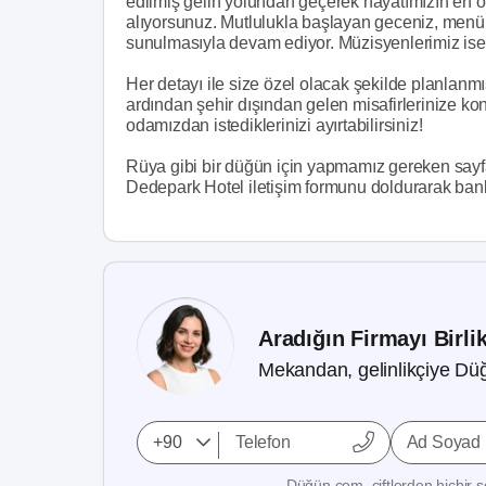
edilmiş gelin yolundan geçerek hayatımızın en ö
alıyorsunuz. Mutlulukla başlayan geceniz, menü t
sunulmasıyla devam ediyor. Müzisyenlerimiz ise 
Her detayı ile size özel olacak şekilde planlanm
ardından şehir dışından gelen misafirlerinize k
odamızdan istediklerinizi ayırtabilirsiniz!
Rüya gibi bir düğün için yapmamız gereken sayfan
Dedepark Hotel iletişim formunu doldurarak bank
Aradığın Firmayı Birli
Mekandan, gelinlikçiye Düğ
Ad Soyad
Düğün.com, çiftlerden hiçbir se