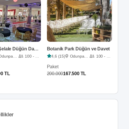
Yurtseven Şelale Düğün Davet Salonları
Botanik Park Düğün ve Davet
Odunpazarı
100 - 600
4,6 (15)
Odunpazarı
100 - 875
Paket
00 TL
200.000
167.500 TL
likler