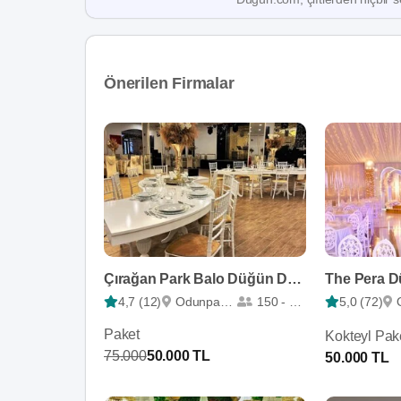
Önerilen Firmalar
Çırağan Park Balo Düğün Davet Salonları
The Pera D
4,7 (12)
Odunpazarı
150 - 800
5,0 (72)
Paket
Kokteyl Pak
75.000
50.000 TL
50.000 TL