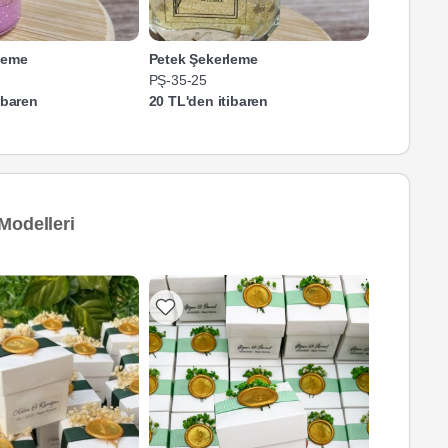
leme
Petek Şekerleme
Petek Şek
PŞ-35-25
PŞ-32-25
ibaren
20 TL'den itibaren
20 TL'den 
Modelleri