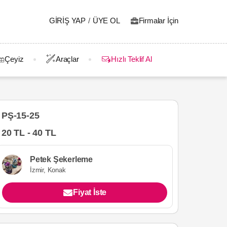
GIRIŞ YAP
/
ÜYE OL
Firmalar İçin
Çeyiz
Araçlar
Hızlı Teklif Al
PŞ-15-25
20 TL - 40 TL
Petek Şekerleme
İzmir, Konak
Fiyat İste