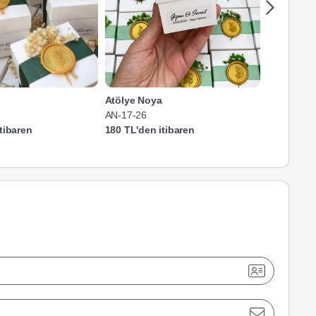
Atölye Noya
Atölye No
AN-17-26
AN-10-26
tibaren
180 TL'den itibaren
90 TL'den 