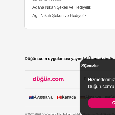
Adana Nikah Şekeri ve Hediyelik
Ağrı Nikah Şekeri ve Hediyelik
Düğün.com uygulaması yayında! Ücretsiz indir:
Çerezler
Firmalar İçin
Hizmetlerimiz
Düğün.com'u k
Avustralya
Kanada
Almanya
Su
Ç
© 2007-2026 Düğün.com Tüm hakları saklıdır. Düğün ve Özel Etkinlik On