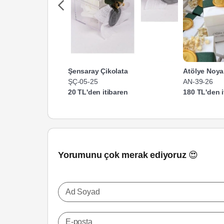
Şensaray Çikolata
Atölye Noya
ŞÇ-05-25
AN-39-26
20 TL'den itibaren
180 TL'den i
Yorumunu çok merak ediyoruz 😍
Ad Soyad
E-posta