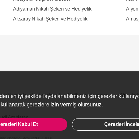
Adıyaman Nikah Şekeri ve Hediyelik
Afyon
Aksaray Nikah Şekeri ve Hediyelik
Amasy
Hakkımızda
İletişim
Gizlilik ve Kullanım
Site Hari
den en iyi şekilde faydalanabilmeniz için çerezler kullanıy
ullanarak çerezlere izin vermiş olursunuz.
udi Arabistan
erezleri Kabul Et
Çerezleri İncel
line Planlama Sitesi.
ref:PI1-1-0930