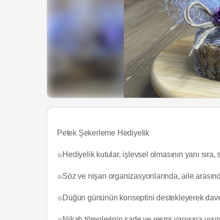
Petek Şekerleme Hediyelik
Hediyelik kutular, işlevsel olmasının yanı sır
Söz ve nişan organizasyonlarında, aile arasınd
Düğün gününün konseptini destekleyerek davetlil
Nikah törenlerinin sade ve resmi yapısına uyum