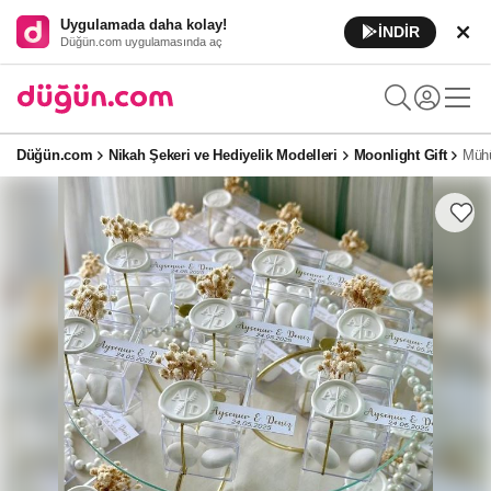
Uygulamada daha kolay!
İNDİR
Düğün.com uygulamasında aç
Düğün.com
Nikah Şekeri ve Hediyelik Modelleri
Moonlight Gift
Mühü