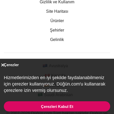
Gizlilik ve Kullanım
Site Haritası
Ürünler
Şehirler
Gelinlik
Çerezler
Avustralya
Kanada
Hizmetlerimizden en iyi şekilde faydalanabilmeniz
için çerezler kullanıyoruz. Düğün.com'u kullanarak
Almanya
çerezlere izin vermiş olursunuz.
Suudi Arabistan
Çerezleri Kabul Et
© 2007-2026 Düğün.com Tüm hakları saklıdır. Düğün ve