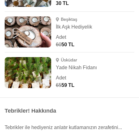
30 TL
Beşiktaş
İlk Aşk Hediyelik
Adet
60
50 TL
Üsküdar
Yade Nikah Fidanı
Adet
65
59 TL
Tebrikler! Hakkında
Tebrikler ile hediyeniz anlatır kutlamanızın zerafetini...