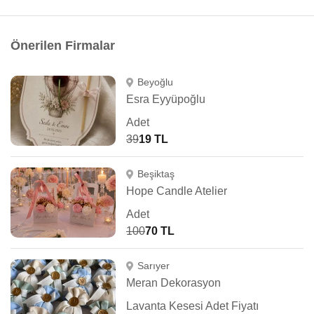
Önerilen Firmalar
Beyoğlu
Esra Eyyüpoğlu
Adet
39
19 TL
Beşiktaş
Hope Candle Atelier
Adet
100
70 TL
Sarıyer
Meran Dekorasyon
Lavanta Kesesi Adet Fiyatı