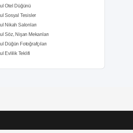
bul Otel Düğünü
ul Sosyal Tesisler
ul Nikah Salonları
bul Söz, Nişan Mekanları
ul Düğün Fotoğrafçıları
l Evlilik Teklifi