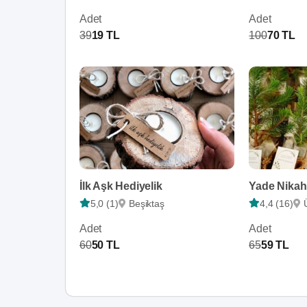
Adet
Adet
39
19 TL
100
70 TL
İlk Aşk Hediyelik
Yade Nikah
5,0 (1)
Beşiktaş
4,4 (16)
Adet
Adet
60
50 TL
65
59 TL