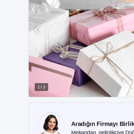
1 / 3
Aradığın Firmayı Birli
Mekandan, gelinlikçiye Düğ