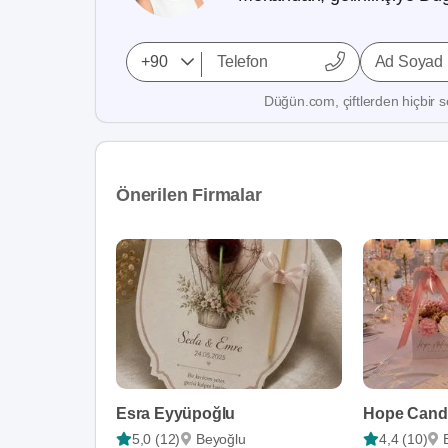
Ad Soyad
Düğün.com, çiftlerden hiçbir se
Önerilen Firmalar
Esra Eyyüpoğlu
Hope Candl
5,0 (12)
Beyoğlu
4,4 (10)