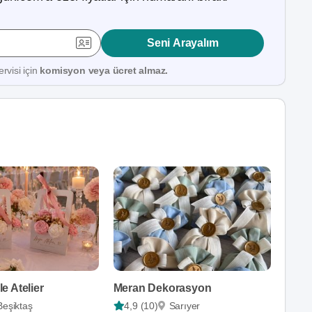
Seni Arayalım
rvisi için
komisyon veya ücret almaz.
e Atelier
Meran Dekorasyon
Beşiktaş
4,9 (10)
Sarıyer