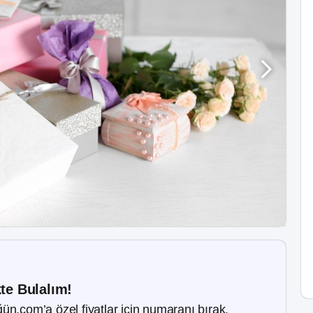
kte Bulalım!
ün.com’a özel fiyatlar için numaranı bırak.