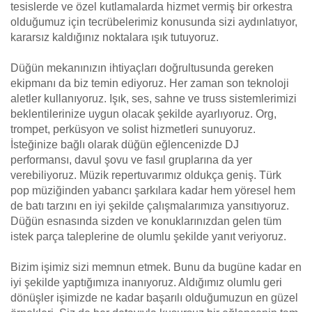
tesislerde ve özel kutlamalarda hizmet vermiş bir orkestra
olduğumuz için tecrübelerimiz konusunda sizi aydınlatıyor,
kararsız kaldığınız noktalara ışık tutuyoruz.
Düğün mekanınızın ihtiyaçları doğrultusunda gereken
ekipmanı da biz temin ediyoruz. Her zaman son teknoloji
aletler kullanıyoruz. Işık, ses, sahne ve truss sistemlerimizi
beklentilerinize uygun olacak şekilde ayarlıyoruz. Org,
trompet, perküsyon ve solist hizmetleri sunuyoruz.
İsteğinize bağlı olarak düğün eğlencenizde DJ
performansı, davul şovu ve fasıl gruplarına da yer
verebiliyoruz. Müzik repertuvarımız oldukça geniş. Türk
pop müziğinden yabancı şarkılara kadar hem yöresel hem
de batı tarzını en iyi şekilde çalışmalarımıza yansıtıyoruz.
Düğün esnasında sizden ve konuklarınızdan gelen tüm
istek parça taleplerine de olumlu şekilde yanıt veriyoruz.
Bizim işimiz sizi memnun etmek. Bunu da bugüne kadar en
iyi şekilde yaptığımıza inanıyoruz. Aldığımız olumlu geri
dönüşler işimizde ne kadar başarılı olduğumuzun en güzel