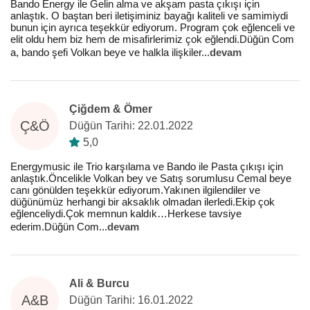
Bando Energy ile Gelin alma ve akşam pasta çıkışı için
anlaştık. O baştan beri iletişiminiz bayağı kaliteli ve samimiydi
bunun için ayrıca teşekkür ediyorum. Program çok eğlenceli ve
elit oldu hem biz hem de misafirlerimiz çok eğlendi.Düğün Com
a, bando şefi Volkan beye ve halkla ilişkiler
...
devam
Çiğdem & Ömer
Ç&Ö
Düğün Tarihi: 22.01.2022
5,0
Energymusic ile Trio karşılama ve Bando ile Pasta çıkışı için
anlaştık.Öncelikle Volkan bey ve Satış sorumlusu Cemal beye
canı gönülden teşekkür ediyorum.Yakınen ilgilendiler ve
düğünümüz herhangi bir aksaklık olmadan ilerledi.Ekip çok
eğlenceliydi.Çok memnun kaldık…Herkese tavsiye
ederim.Düğün Com
...
devam
Ali & Burcu
A&B
Düğün Tarihi: 16.01.2022