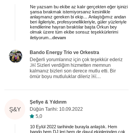
Ne yazsam bu ekibe az kalır gerçekten eğer işinizi
şansa bırakmak istemiyorsanız kesinlikle
anlaşmanız gereken bi ekip… Anlaştığımız andan
beri ilgileriyle, profesyonellikleriyle, güler yüzleriyle
kendilerine hayran bıraktılar başta Orkun bey
olmak üzere tüm ekibe sonsuz teşekkürlerimi
iletiyorum
...
devam
Bando Energy Trio ve Orkestra
Değerli yorumlarınız için çok teşekkür ederiz
.￼ Sizleri verdiğim hizmetten memnun
kalmanız bizleri son derece mutlu etti. Bir
ömür boyu mutluluklar dileriz ￼…
Şefiye & Yıldırım
Ş&Y
Düğün Tarihi: 10.09.2022
5,0
10 Eylül 2022 tarihinde burayla anlaştık. Hem
bando hem DJ leri hem de davul ekiplerinden çok