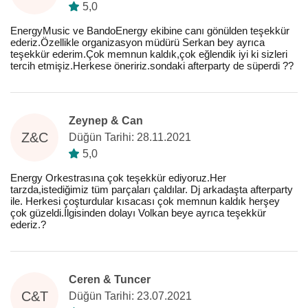
5,0
EnergyMusic ve BandoEnergy ekibine canı gönülden teşekkür
ederiz.Özellikle organizasyon müdürü Serkan bey ayrıca
teşekkür ederim.Çok memnun kaldık,çok eğlendik iyi ki sizleri
tercih etmişiz.Herkese öneririz.sondaki afterparty de süperdi ??
Zeynep & Can
Z&C
Düğün Tarihi: 28.11.2021
5,0
Energy Orkestrasına çok teşekkür ediyoruz.Her
tarzda,istediğimiz tüm parçaları çaldılar. Dj arkadaşta afterparty
ile. Herkesi çoşturdular kısacası çok memnun kaldık herşey
çok güzeldi.İlgisinden dolayı Volkan beye ayrıca teşekkür
ederiz.?
Ceren & Tuncer
C&T
Düğün Tarihi: 23.07.2021