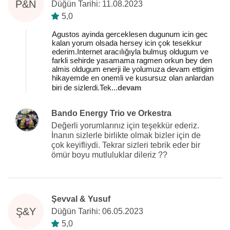
P&N
Düğün Tarihi: 11.08.2023
5,0
Agustos ayinda gerceklesen dugunum icin gec
kalan yorum olsada hersey icin çok tesekkur
ederim.Internet aracılığıyla bulmuş oldugum ve
farkli sehirde yasamama ragmen orkun bey den
almis oldugum enerji ile yolumuza devam ettigim
hikayemde en onemli ve kusursuz olan anlardan
biri de sizlerdi.Tek
...
devam
Bando Energy Trio ve Orkestra
Değerli yorumlarınız için teşekkür ederiz.
İnanın sizlerle birlikte olmak bizler için de
çok keyifliydi. Tekrar sizleri tebrik eder bir
ömür boyu mutluluklar dileriz ??
Şevval & Yusuf
Ş&Y
Düğün Tarihi: 06.05.2023
5,0