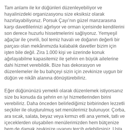
Tam anlamı ile kır düğünleri düzenleyebiliyor ve
hayalinizdeki organizasyonu size eksiksiz olarak
hazırlayabiliyoruz. Porsuk Çayı’nın güzel manzarasına
karşı davetlilerinizi ağırlıyor ve orman içerisinde kendilerini
son derece huzurlu hissetmelerini sağlıyoruz. Yemyeşil
ağaçlar ile çevrili, bol temiz havalı ve doğanın değerli bir
parçası olan mekânımızda kalabalık davetler bizim için
işten bile değil. Zira 1.000 kişi ve üzerinde konuk
ağırlayabilme kapasitemiz ile şehrin en büyük ailelerine
dahi hizmet verebildik. Bize has dekorasyon ve
düzenlemeler ile bu bahçeyi sizin için zevkinize uygun bir
düğün ve nikâh alanına dönüştürebiliriz.
Eğer düğününüzü yemekli olarak düzenlemek istiyorsanız
size bu konuda da şehrin en iyi hizmetlerinden birini
verebiliriz. Daha önceden belirlediğimiz birbirinden lezzetli
seçkiler ile oluşturulmuş set menülerimiz bulunuyor. Çorba,
ara sıcak, salata, beyaz veya kırmızı etli ana yemek, tatlı ve
içeceklerden oluşabilen menülerimizden hem bütçenize
hem de damak zevkinize uyanını tercih edebilirsiniz. Usta