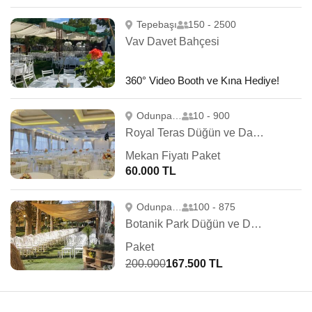
Tepebaşı
150 - 2500
Vav Davet Bahçesi
360° Video Booth ve Kına Hediye!
Odunpazarı
10 - 900
Royal Teras Düğün ve Davet Balo Salonu
Mekan Fiyatı Paket
60.000 TL
Odunpazarı
100 - 875
Botanik Park Düğün ve Davet
Paket
200.000
167.500 TL