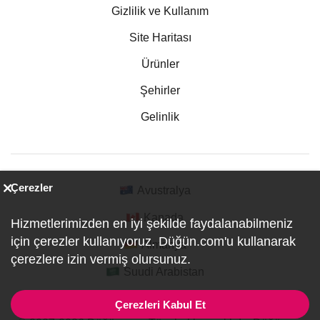
Gizlilik ve Kullanım
Site Haritası
Ürünler
Şehirler
Gelinlik
Çerezler
Avustralya
Kanada
Hizmetlerimizden en iyi şekilde faydalanabilmeniz
için çerezler kullanıyoruz. Düğün.com'u kullanarak
Almanya
çerezlere izin vermiş olursunuz.
Suudi Arabistan
Çerezleri Kabul Et