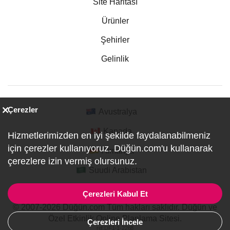
Site Haritası
Ürünler
Şehirler
Gelinlik
Çerezler
Avustralya
Kanada
Hizmetlerimizden en iyi şekilde faydalanabilmeniz
için çerezler kullanıyoruz. Düğün.com'u kullanarak
Almanya
çerezlere izin vermiş olursunuz.
Suudi Arabistan
Çerezleri Kabul Et
© 2007-2026 Düğün.com Tüm hakları saklıdır. Düğün ve
Özel Etkinlik Online Planlama Sitesi.
Çerezleri İncele
ref:DF1-1-2268