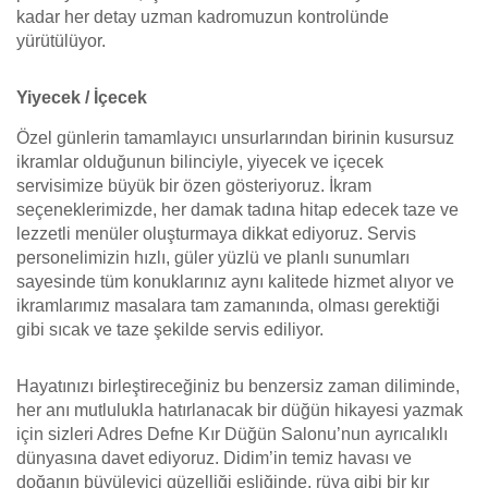
kadar her detay uzman kadromuzun kontrolünde
yürütülüyor.
Yiyecek / İçecek
Özel günlerin tamamlayıcı unsurlarından birinin kusursuz
ikramlar olduğunun bilinciyle, yiyecek ve içecek
servisimize büyük bir özen gösteriyoruz. İkram
seçeneklerimizde, her damak tadına hitap edecek taze ve
lezzetli menüler oluşturmaya dikkat ediyoruz. Servis
personelimizin hızlı, güler yüzlü ve planlı sunumları
sayesinde tüm konuklarınız aynı kalitede hizmet alıyor ve
ikramlarımız masalara tam zamanında, olması gerektiği
gibi sıcak ve taze şekilde servis ediliyor.
Hayatınızı birleştireceğiniz bu benzersiz zaman diliminde,
her anı mutlulukla hatırlanacak bir düğün hikayesi yazmak
için sizleri Adres Defne Kır Düğün Salonu’nun ayrıcalıklı
dünyasına davet ediyoruz. Didim’in temiz havası ve
doğanın büyüleyici güzelliği eşliğinde, rüya gibi bir kır