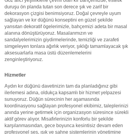
Göz alıcı yeşilliklerle çevrili olan kır bahçemizde, estetik
duruşu ön planda tutan son derece şık ve zarif bir
dekorasyon çizgisi benimsiyoruz. Doğal çevreyle uyum
sağlayan ve kır düğünü konseptini en güzel şekilde
yansıtan dekoratif ögelerimizle, bahçemizi adeta bir masal
alanına dönüştürüyoruz. Masalarımızın ve
sandalyelerimizin giydirmelerinde, temizliği ve zarafeti
simgeleyen tonlara ağırlık veriyor, şıklığı tamamlayacak şık
aksesuarlarla masa üstü düzenlemelerini
zenginleştiriyoruz.
Hizmetler
Aydın kır düğünü davetinizin tam da planladığınız gibi
ilerlemesi adına, oldukça kapsamlı bir hizmet yelpazesi
sunuyoruz. Düğün sürecinin her aşamasında
koordinasyonu sağlayan profesyonel ekibimiz, taleplerinizi
anında yerine getirmek için organizasyon süresince sürekli
aktif görev alıyor. Misafirlerinizin konforlu bir şekilde
karşılanmasından, gece boyunca kesintisiz devam eden
profesyonel ses, ışık ve sahne sistemlerinin yönetimine