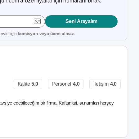
ün.com’a özel fiyatlar için numaranı bırak.
Seni Arayalım
rvisi için
komisyon veya ücret almaz.
Kalite
5,0
Personel
4,0
İletişim
4,0
avsiye edebileceğim bir firma. Kaftanlari, sunumları herşey