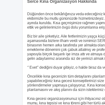
Serce Kına Organizasyon Hakkında
Düğünden önce bekârlığınıza veda edeceğiniz kın
ekibimizle bu mutlu gününüzde hizmetinizdeyiz.
ayında kuruldu. Kısa geçmişimize rağmen yapmı
ettik ve gelinlerimizin övgü dolu yorumlarına erişt
Biz bir aile şirketiyiz. Aile fertlerimizin yaşça kü
aşamasında bizlere ilham verdi ve ismimizi SER
binasının hemen arka tarafında yer almakta olan 
emekleme dönemini çok çabuk atlatmış ve profe
yapısıyla birçok başarılı işe imza attı ve atma
gelin adaylarımız arasında siz de yerinizi almak 
‘’ Evet’’ dediğini duyar gibiyiz, o halde biraz d
Öncelikle kına gecenizin tüm detaylarını planl
yapabileceğiniz kına gecesi konseptlerinizi size 
yönlendirmeler yapmaya çalışıyoruz. Kına konsep
planlamasını ve akış planını da sizin istekleriniz
Kına gecesi organizasyonunuz için ihtiyacınız ola
mumu, kına tepsisi ve kına töreni gibi her türlü 