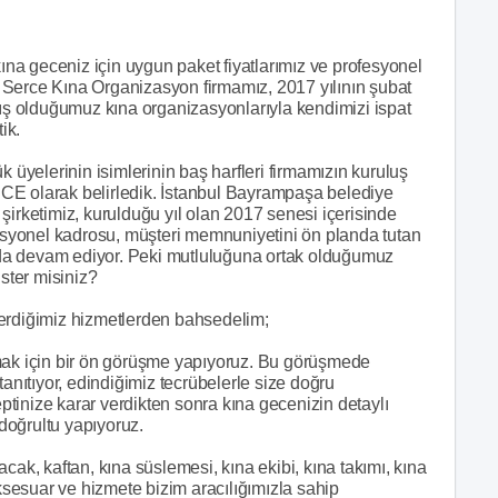
a geceniz için uygun paket fiyatlarımız ve profesyonel
 Serce Kına Organizasyon firmamız, 2017 yılının şubat
ş olduğumuz kına organizasyonlarıyla kendimizi ispat
ik.
çük üyelerinin isimlerinin baş harfleri firmamızın kuruluş
CE olarak belirledik. İstanbul Bayrampaşa belediye
şirketimiz, kurulduğu yıl olan 2017 senesi içerisinde
syonel kadrosu, müşteri memnuniyetini ön planda tutan
ya da devam ediyor. Peki mutluluğuna ortak olduğumuz
ister misiniz?
a verdiğimiz hizmetlerden bahsedelim;
amak için bir ön görüşme yapıyoruz. Bu görüşmede
tanıtıyor, edindiğimiz tecrübelerle size doğru
tinize karar verdikten sonra kına gecenizin detaylı
 doğrultu yapıyoruz.
cak, kaftan, kına süslemesi, kına ekibi, kına takımı, kına
aksesuar ve hizmete bizim aracılığımızla sahip