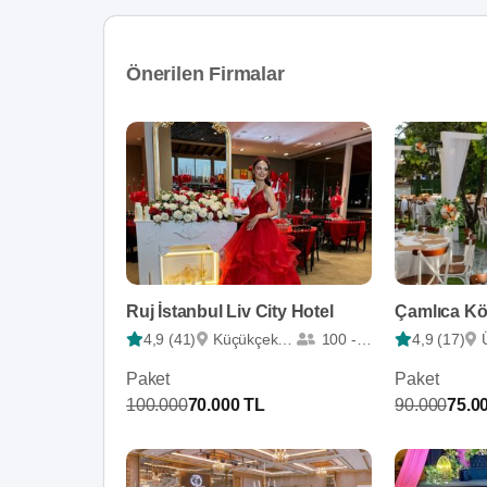
Önerilen Firmalar
Ruj İstanbul Liv City Hotel
Çamlıca K
4,9 (41)
Küçükçekmece
100 - 250
4,9 (17)
Paket
Paket
100.000
70.000 TL
90.000
75.0