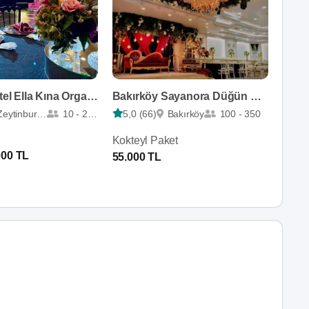
Ottoperla Otel Ella Kına Organizasyonu
Bakırköy Sayanora Düğün Davet Salonları
Zeytinburnu
10 - 200
5,0 (66)
Bakırköy
100 - 350
Kokteyl Paket
000 TL
55.000 TL