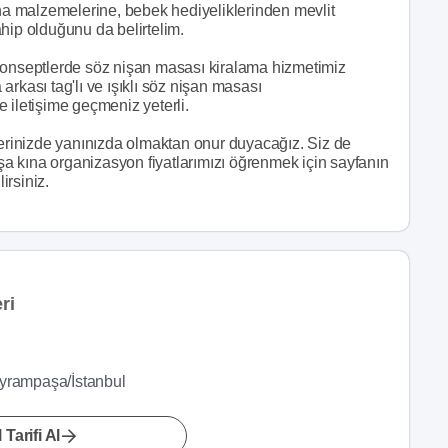
ına malzemelerine, bebek hediyeliklerinden mevlit
hip olduğunu da belirtelim.
konseptlerde söz nişan masası kiralama hizmetimiz
ası tag'lı ve ışıklı söz nişan masası
 iletişime geçmeniz yeterli.
lerinizde yanınızda olmaktan onur duyacağız. Siz de
a kına organizasyon fiyatlarımızı öğrenmek için sayfanın
irsiniz.
ri
ayrampaşa/İstanbul
 Tarifi Al