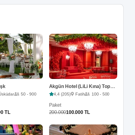
öşk
Akgün Hotel (LiLi Kına) Topkapı
Üsküdar
50 - 900
4,4 (205)
Fatih
100 - 500
Paket
00 TL
200.000
100.000 TL