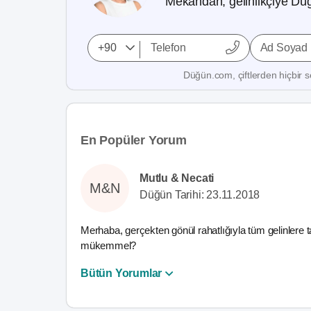
Mekandan, gelinlikçiye Düğ
Ad Soyad
Düğün.com, çiftlerden hiçbir se
En Popüler Yorum
Mutlu & Necati
M&N
Düğün Tarihi: 23.11.2018
Merhaba, gerçekten gönül rahatlığıyla tüm gelinlere t
mükemmel?
Bütün Yorumlar