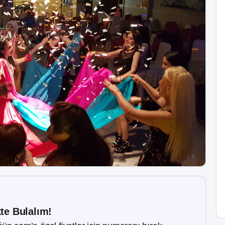
kte Bulalım!