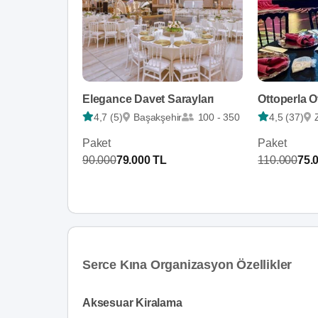
Elegance Davet Sarayları
4,7 (5)
Başakşehir
100 - 350
4,5 (37)
Paket
Paket
90.000
79.000 TL
110.000
75.
Serce Kına Organizasyon Özellikler
Aksesuar Kiralama