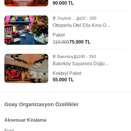
90.000 TL
Zeytinburnu
10 - 200
Ottoperla Otel Ella Kına Organizasyonu
Paket
110.000
75.000 TL
Bakırköy
100 - 350
Bakırköy Sayanora Düğün Davet Salonları
Kokteyl Paket
55.000 TL
Goay Organizasyon Özellikler
Aksesuar Kiralama
Evet