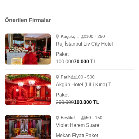
Önerilen Firmalar
Küçükçekmece
100 - 250
Ruj İstanbul Liv City Hotel
Paket
100.000
70.000 TL
Fatih
100 - 500
Akgün Hotel (LiLi Kına) Topkapı
Paket
200.000
100.000 TL
Beylikdüzü
50 - 150
Violet Harem Suare
Mekan Fiyatı Paket