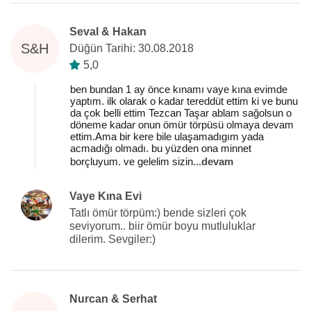
Seval & Hakan
S&H
Düğün Tarihi: 30.08.2018
5,0
ben bundan 1 ay önce kınamı vaye kına evimde
yaptım. ilk olarak o kadar tereddüt ettim ki ve bunu
da çok belli ettim Tezcan Taşar ablam sağolsun o
döneme kadar onun ömür törpüsü olmaya devam
ettim.Ama bir kere bile ulaşamadıgım yada
acmadığı olmadı. bu yüzden ona minnet
borçluyum. ve gelelim sizin
...
devam
Vaye Kına Evi
Tatlı ömür törpüm:) bende sizleri çok
seviyorum.. biir ömür boyu mutluluklar
dilerim. Sevgiler:)
Nurcan & Serhat