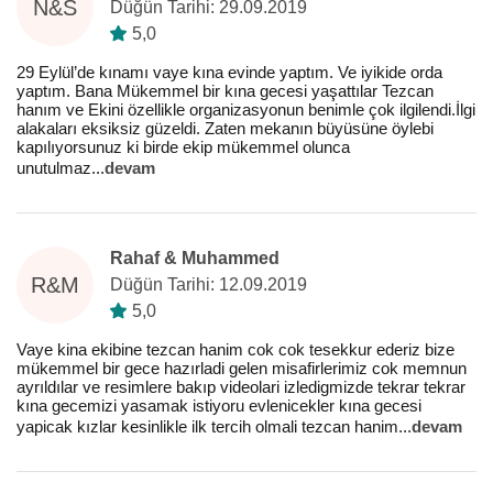
N&S
Düğün Tarihi: 29.09.2019
5,0
29 Eylül’de kınamı vaye kına evinde yaptım. Ve iyikide orda
yaptım. Bana Mükemmel bir kına gecesi yaşattılar Tezcan
hanım ve Ekini özellikle organizasyonun benimle çok ilgilendi.İlgi
alakaları eksiksiz güzeldi. Zaten mekanın büyüsüne öylebi
kapılıyorsunuz ki birde ekip mükemmel olunca
unutulmaz
...
devam
Rahaf & Muhammed
R&M
Düğün Tarihi: 12.09.2019
5,0
Vaye kina ekibine tezcan hanim cok cok tesekkur ederiz bize
mükemmel bir gece hazırladi gelen misafirlerimiz cok memnun
ayrıldılar ve resimlere bakıp videolari izledigmizde tekrar tekrar
kına gecemizi yasamak istiyoru evlenicekler kına gecesi
yapicak kızlar kesinlikle ilk tercih olmali tezcan hanim
...
devam