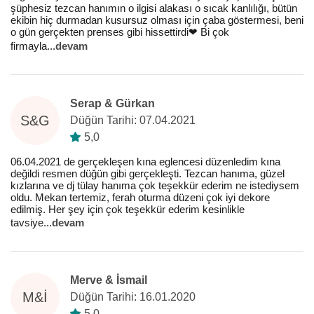
şüphesiz tezcan hanımın o ilgisi alakası o sıcak kanlılığı, bütün
ekibin hiç durmadan kusursuz olması için çaba göstermesi, beni
o gün gerçekten prenses gibi hissettirdi❤️ Bi çok
firmayla
...
devam
Serap & Gürkan
S&G
Düğün Tarihi: 07.04.2021
5,0
06.04.2021 de gerçekleşen kına eglencesi düzenledim kına
değildi resmen düğün gibi gerçekleşti. Tezcan hanıma, güzel
kızlarına ve dj tülay hanıma çok teşekkür ederim ne istediysem
oldu. Mekan tertemiz, ferah oturma düzeni çok iyi dekore
edilmiş. Her şey için çok teşekkür ederim kesinlikle
tavsiye
...
devam
Merve & İsmail
M&İ
Düğün Tarihi: 16.01.2020
5,0