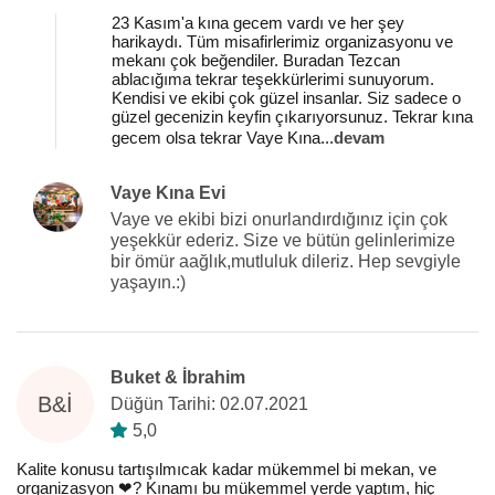
23 Kasım'a kına gecem vardı ve her şey
harikaydı. Tüm misafirlerimiz organizasyonu ve
mekanı çok beğendiler. Buradan Tezcan
ablacığıma tekrar teşekkürlerimi sunuyorum.
Kendisi ve ekibi çok güzel insanlar. Siz sadece o
güzel gecenizin keyfin çıkarıyorsunuz. Tekrar kına
gecem olsa tekrar Vaye Kına
...
devam
Vaye Kına Evi
Vaye ve ekibi bizi onurlandırdığınız için çok
yeşekkür ederiz. Size ve bütün gelinlerimize
bir ömür aağlık,mutluluk dileriz. Hep sevgiyle
yaşayın.:)
Buket & İbrahim
B&İ
Düğün Tarihi: 02.07.2021
5,0
Kalite konusu tartışılmıcak kadar mükemmel bi mekan, ve
organizasyon ❤️‍? Kınamı bu mükemmel yerde yaptım, hiç