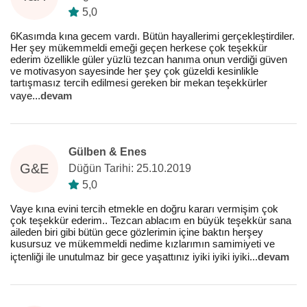
5,0
6Kasımda kına gecem vardı. Bütün hayallerimi gerçekleştirdiler.
Her şey mükemmeldi emeği geçen herkese çok teşekkür
ederim özellikle güler yüzlü tezcan hanıma onun verdiği güven
ve motivasyon sayesinde her şey çok güzeldi kesinlikle
tartışmasız tercih edilmesi gereken bir mekan teşekkürler
vaye
...
devam
Gülben & Enes
G&E
Düğün Tarihi: 25.10.2019
5,0
Vaye kına evini tercih etmekle en doğru kararı vermişim çok
çok teşekkür ederim.. Tezcan ablacım en büyük teşekkür sana
aileden biri gibi bütün gece gözlerimin içine baktın herşey
kusursuz ve mükemmeldi nedime kızlarımın samimiyeti ve
içtenliği ile unutulmaz bir gece yaşattınız iyiki iyiki iyiki
...
devam