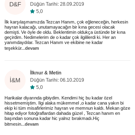
D&F
Düğün Tarihi: 28.09.2019
5,0
İlk karşılaşmamızda Tezcan Hanım, çok eğleneceğin, herkesin
hayran kalacağı, unutamayacağın bir kına gecesi olacak
demişti. Ve öyle de oldu. Beklentimin oldukça üstünde bir kına
geçirdim. Nedimelerim de o kadar çok ilgililerdi ki. Her an
yanımdaydılar. Tezcan Hanım ve ekibine ne kadar
teşekkür
...
devam
İlknur & Metin
İ&M
Düğün Tarihi: 06.10.2019
5,0
Harikalar diyarında gibiydim. Kendimi hiç bu kadar özel
hissetmemiştim. Ilgi alaka mükemmel ,o kadar cana yakın bi
ekip ki tüm misafirlerimiz hayran ve memnun kaldı. Mekan göze
hitap ediyor fotoğraflardan dahada güzel , Tezcan hanım en
başından sonuna kadar hic yalnız bırakmadı.Hiç
bitmesin
...
devam