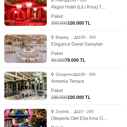
Fatih
100 - 500
Akgün Hotel (LiLi Kına) Topkapı
Paket
200.000
100.000 TL
Başakşehir
100 - 350
Elegance Davet Sarayları
Paket
90.000
79.000 TL
Güngören
100 - 300
Armonia Terrace
Paket
180.000
100.000 TL
Zeytinburnu
10 - 200
Ottoperla Otel Ella Kına Organizasyonu