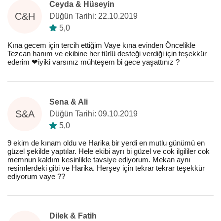
Ceyda & Hüseyin
C&H
Düğün Tarihi: 22.10.2019
5,0
Kına gecem için tercih ettiğim Vaye kına evinden Öncelikle
Tezcan hanım ve ekibine her türlü desteği verdiği için teşekkür
ederim ❤️iyiki varsınız mühteşem bi gece yaşattınız ?
Sena & Ali
S&A
Düğün Tarihi: 09.10.2019
5,0
9 ekim de kınam oldu ve Harika bir yerdi en mutlu günümü en
güzel şekilde yaptılar. Hele ekibi ayrı bi güzel ve cok ilgililer cok
memnun kaldım kesinlikle tavsiye ediyorum. Mekan aynı
resimlerdeki gibi ve Harika. Herşey için tekrar tekrar teşekkür
ediyorum vaye ??
Dilek & Fatih