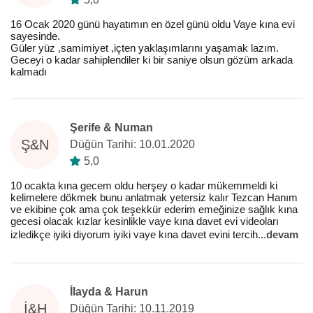
16 Ocak 2020 günü hayatımın en özel günü oldu Vaye kına evi
sayesinde.
Güler yüz ,samimiyet ,içten yaklaşımlarını yaşamak lazım.
Geceyi o kadar sahiplendiler ki bir saniye olsun gözüm arkada
kalmadı
Şerife & Numan
Ş&N
Düğün Tarihi: 10.01.2020
5,0
10 ocakta kına gecem oldu herşey o kadar mükemmeldi ki
kelimelere dökmek bunu anlatmak yetersiz kalır Tezcan Hanım
ve ekibine çok ama çok teşekkür ederim emeğinize sağlık kına
gecesi olacak kızlar kesinlikle vaye kına davet evi videoları
izledikçe iyiki diyorum iyiki vaye kına davet evini tercih
...
devam
İlayda & Harun
İ&H
Düğün Tarihi: 10.11.2019