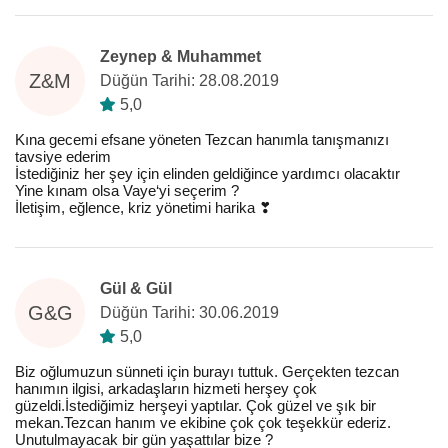
Zeynep & Muhammet
Z&M
Düğün Tarihi: 28.08.2019
5,0
Kına gecemi efsane yöneten Tezcan hanımla tanışmanızı
tavsiye ederim
İstediğiniz her şey için elinden geldiğince yardımcı olacaktır
Yine kınam olsa Vaye‘yi seçerim ?
İletişim, eğlence, kriz yönetimi harika ❣️
Gül & Gül
G&G
Düğün Tarihi: 30.06.2019
5,0
Biz oğlumuzun sünneti için burayı tuttuk. Gerçekten tezcan
hanımın ilgisi, arkadaşların hizmeti herşey çok
güzeldi.İstediğimiz herşeyi yaptılar. Çok güzel ve şık bir
mekan.Tezcan hanım ve ekibine çok çok teşekkür ederiz.
Unutulmayacak bir gün yaşattılar bize ?