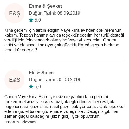
Esma & Şevket
E&Ş
Düğün Tarihi: 08.09.2019
5,0
Kına gecem için tercih ettiğim Vaye kına evinden çok memnun
kaldım. Tezcan hanıma ayrıca teşekkür ederim her türlü desteği
verdiği için. Yinelenecek olsa yine Vaye yi seçerdim. Ortamı
ekibi ve ekibindeki anlayış çok güzeldi. Emeği geçen herkese
teşekkür ederiz ?
Elif & Selim
E&S
Düğün Tarihi: 30.08.2019
5,0
Canım Vaye Kına Evim iyiki sizinle yaptım kına gecemi.
mükemmelsiniz iyi ki varsınız çok eğlendim ve herkes çok
beğendi nasıl güzelsiniz nasıl güzel bakıyorsunuz. Çok teşekkür
ederim güzel bakan gözlerinize yüreğinize . Dediğiniz gibi her
zaman güçlü kalacağım (sizin gibi). Çok öpüyorum
umarım
...
devam