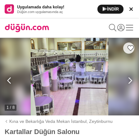
Uygulamada daha kolay!
İNDİR
Düğün.com uygulamasında aç
1 / 8
Kına ve Bekarlığa Veda Mekan İstanbul,
Zeytinburnu
Kartallar Düğün Salonu