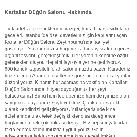
Kartallar Düğün Salonu Hakkında
Türk adet ve geleneklerinin vazgeçilmez 1 parçasıdır kına
geceleri. İstanbul’da özel davetleriniz için kapılarını açan
Kartallar Düğün Salonu Zeytinburnu’nda faaliyet
gösteriyor. Salonumuzda bugüne kadar sayısız kına gecesi
organizasyonu gerçekleştirdik. Her yörenin kendine özgü
gelenekleri oluyor. Hepsini layıkıyla yerine getiriyoruz.
800 konuk kapasiteli ferah salonumuzda bazen Karadeniz,
bazen Doğu Anadolu usullerine göre kına organizasyonları
düzenliyoruz. Kınanın her aşamasına vakıf olan Kartallar
Düğün Salonunda ihtiyaç duyduğunuz her şeyi
bulacaksınız! Bunu hem tecrübemize hem de işimize olan
saygımıza dayanarak söyleyebiliriz. Çünkü biz sürekli
olarak kendimizi geliştiriyoruz. Yıllar içerisinde kına
ritüellerinde ufak tefek değişiklikler olsa da eğlence
bağlamında pek çok noktası değişti. Biz hepsini yakından
takip ederek salonumuzda uyguluyoruz. Gelin
adaylarımıza farklı konseptlerde kına gecesi imkânı