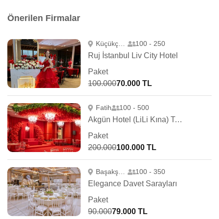
Önerilen Firmalar
Küçükçekmece
100 - 250
Ruj İstanbul Liv City Hotel
Paket
100.000
70.000 TL
Fatih
100 - 500
Akgün Hotel (LiLi Kına) Topkapı
Paket
200.000
100.000 TL
Başakşehir
100 - 350
Elegance Davet Sarayları
Paket
90.000
79.000 TL