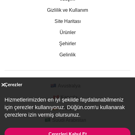
Gizlilik ve Kullanım
Site Haritası
Ürünler
Şehirler
Gelinlik
Çerezler
Avustralya
Kanada
Hizmetlerimizden en iyi şekilde faydalanabilmeniz
için çerezler kullanıyoruz. Düğün.com'u kullanarak
Almanya
çerezlere izin vermiş olursunuz.
Suudi Arabistan
Çerezleri Kabul Et