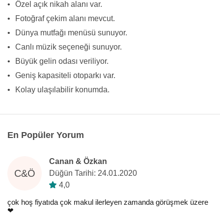
•
Özel açık nikah alanı var.
•
Fotoğraf çekim alanı mevcut.
•
Dünya mutfağı menüsü sunuyor.
•
Canlı müzik seçeneği sunuyor.
•
Büyük gelin odası veriliyor.
•
Geniş kapasiteli otoparkı var.
•
Kolay ulaşılabilir konumda.
En Popüler Yorum
Canan & Özkan
C&Ö
Düğün Tarihi: 24.01.2020
4,0
çok hoş fiyatıda çok makul ilerleyen zamanda görüşmek üzere
❤️