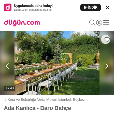
Uygulamada daha kolay!
İNDİR
Düğün.com uygulamasında aç
1 / 43
Kına ve Bekarlığa Veda Mekan İstanbul,
Beykoz
Ada Kanlıca - Baro Bahçe