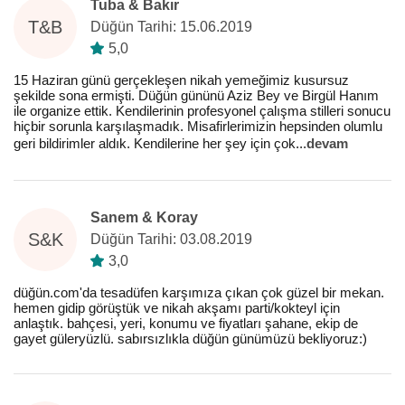
Tuba & Bakır
T&B
Düğün Tarihi: 15.06.2019
5,0
15 Haziran günü gerçekleşen nikah yemeğimiz kusursuz
şekilde sona ermişti. Düğün gününü Aziz Bey ve Birgül Hanım
ile organize ettik. Kendilerinin profesyonel çalışma stilleri sonucu
hiçbir sorunla karşılaşmadık. Misafirlerimizin hepsinden olumlu
geri bildirimler aldık. Kendilerine her şey için çok
...
devam
Sanem & Koray
S&K
Düğün Tarihi: 03.08.2019
3,0
düğün.com'da tesadüfen karşımıza çıkan çok güzel bir mekan.
hemen gidip görüştük ve nikah akşamı parti/kokteyl için
anlaştık. bahçesi, yeri, konumu ve fiyatları şahane, ekip de
gayet güleryüzlü. sabırsızlıkla düğün günümüzü bekliyoruz:)