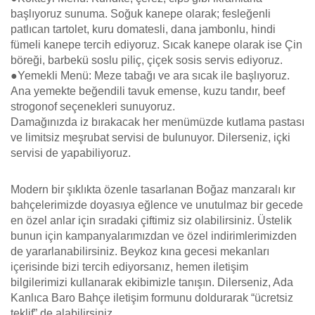
başlıyoruz sunuma. Soğuk kanepe olarak; fesleğenli
patlıcan tartolet, kuru domatesli, dana jambonlu, hindi
fümeli kanepe tercih ediyoruz. Sıcak kanepe olarak ise Çin
böreği, barbekü soslu piliç, çiçek sosis servis ediyoruz.
●Yemekli Menü: Meze tabağı ve ara sıcak ile başlıyoruz.
Ana yemekte beğendili tavuk emense, kuzu tandır, beef
strogonof seçenekleri sunuyoruz.
Damağınızda iz bırakacak her menümüzde kutlama pastası
ve limitsiz meşrubat servisi de bulunuyor. Dilerseniz, içki
servisi de yapabiliyoruz.
Modern bir şıklıkta özenle tasarlanan Boğaz manzaralı kır
bahçelerimizde doyasıya eğlence ve unutulmaz bir gecede
en özel anlar için sıradaki çiftimiz siz olabilirsiniz. Üstelik
bunun için kampanyalarımızdan ve özel indirimlerimizden
de yararlanabilirsiniz. Beykoz kına gecesi mekanları
içerisinde bizi tercih ediyorsanız, hemen iletişim
bilgilerimizi kullanarak ekibimizle tanışın. Dilerseniz, Ada
Kanlıca Baro Bahçe iletişim formunu doldurarak “ücretsiz
teklif” de alabilirsiniz.