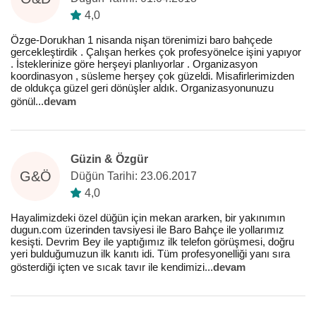
4,0
Özge-Dorukhan 1 nisanda nişan törenimizi baro bahçede
gercekleştirdik . Çalışan herkes çok profesyönelce işini yapıyor
. İsteklerinize göre herşeyi planlıyorlar . Organizasyon
koordinasyon , süsleme herşey çok güzeldi. Misafirlerimizden
de oldukça güzel geri dönüşler aldık. Organizasyonunuzu
gönül
...
devam
Güzin & Özgür
G&Ö
Düğün Tarihi: 23.06.2017
4,0
Hayalimizdeki özel düğün için mekan ararken, bir yakınımın
dugun.com üzerinden tavsiyesi ile Baro Bahçe ile yollarımız
kesişti. Devrim Bey ile yaptığımız ilk telefon görüşmesi, doğru
yeri bulduğumuzun ilk kanıtı idi. Tüm profesyonelliği yanı sıra
gösterdiği içten ve sıcak tavır ile kendimizi
...
devam