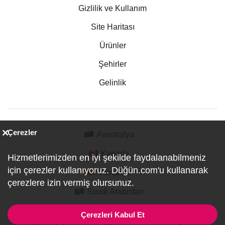
Gizlilik ve Kullanım
Site Haritası
Ürünler
Şehirler
Gelinlik
Çerezler
Avustralya
Kanada
Hizmetlerimizden en iyi şekilde faydalanabilmeniz
için çerezler kullanıyoruz. Düğün.com'u kullanarak
Almanya
çerezlere izin vermiş olursunuz.
Suudi Arabistan
Çerezleri Kabul Et