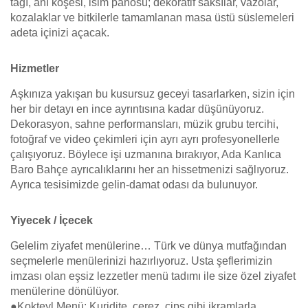
tagı, anı köşesi, isim panosu; dekoratif saksılar, vazolar,
kozalaklar ve bitkilerle tamamlanan masa üstü süslemeleri
adeta içinizi açacak.
Hizmetler
Aşkınıza yakışan bu kusursuz geceyi tasarlarken, sizin için
her bir detayı en ince ayrıntısına kadar düşünüyoruz.
Dekorasyon, sahne performansları, müzik grubu tercihi,
fotoğraf ve video çekimleri için ayrı ayrı profesyonellerle
çalışıyoruz. Böylece işi uzmanına bırakıyor, Ada Kanlıca
Baro Bahçe ayrıcalıklarını her an hissetmenizi sağlıyoruz.
Ayrıca tesisimizde gelin-damat odası da bulunuyor.
Yiyecek / İçecek
Gelelim ziyafet menülerine… Türk ve dünya mutfağından
seçmelerle menülerinizi hazırlıyoruz. Usta şeflerimizin
imzası olan eşsiz lezzetler menü tadımı ile size özel ziyafet
menülerine dönülüyor.
●Kokteyl Menü: Kuridite, çerez, cips gibi ikramlarla