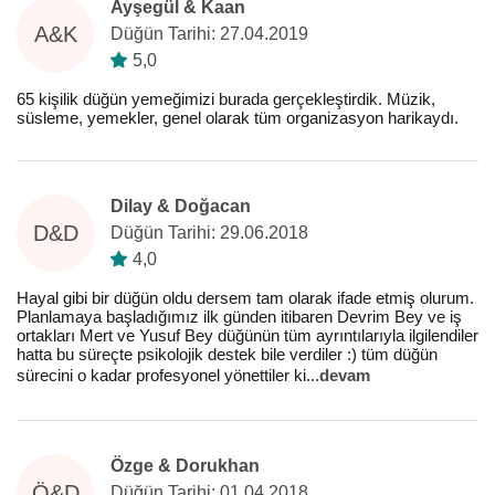
Ayşegül & Kaan
A&K
Düğün Tarihi: 27.04.2019
5,0
65 kişilik düğün yemeğimizi burada gerçekleştirdik. Müzik,
süsleme, yemekler, genel olarak tüm organizasyon harikaydı.
Dilay & Doğacan
D&D
Düğün Tarihi: 29.06.2018
4,0
Hayal gibi bir düğün oldu dersem tam olarak ifade etmiş olurum.
Planlamaya başladığımız ilk günden itibaren Devrim Bey ve iş
ortakları Mert ve Yusuf Bey düğünün tüm ayrıntılarıyla ilgilendiler
hatta bu süreçte psikolojik destek bile verdiler :) tüm düğün
sürecini o kadar profesyonel yönettiler ki
...
devam
Özge & Dorukhan
Ö&D
Düğün Tarihi: 01.04.2018