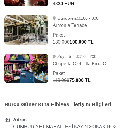
43
30 EUR
Güngören
100 - 300
Armonia Terrace
Paket
180.000
100.000 TL
Zeytinburnu
10 - 200
Ottoperla Otel Ella Kına Organizasyonu
Paket
110.000
75.000 TL
Burcu Güner Kına Elbisesi İletişim Bilgileri
Adres
CUMHURİYET MAHALLESİ KAYIN SOKAK NO21