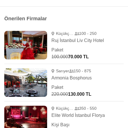
Önerilen Firmalar
Küçükçekmece
100 - 250
Ruj İstanbul Liv City Hotel
Paket
100.000
70.000 TL
Sarıyer
150 - 875
Armonia Bosphorus
Paket
220.000
130.000 TL
Küçükçekmece
350 - 550
Elite World İstanbul Florya
Kişi Başı