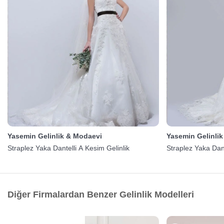
Yasemin Gelinlik & Modaevi
Yasemin Gelinli
Straplez Yaka Dantelli A Kesim Gelinlik
Straplez Yaka Dant
Diğer Firmalardan Benzer Gelinlik Modelleri