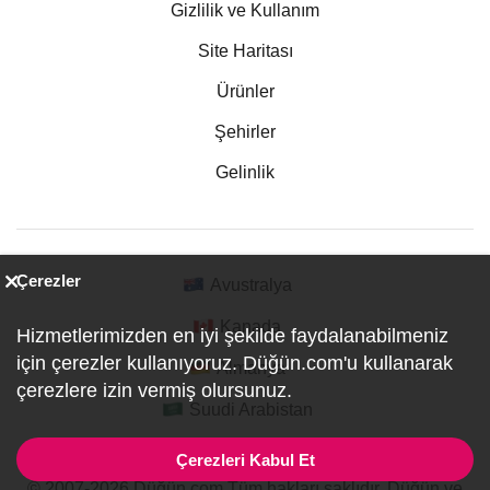
Gizlilik ve Kullanım
Site Haritası
Ürünler
Şehirler
Gelinlik
Çerezler
Avustralya
Kanada
Hizmetlerimizden en iyi şekilde faydalanabilmeniz
için çerezler kullanıyoruz. Düğün.com'u kullanarak
Almanya
çerezlere izin vermiş olursunuz.
Suudi Arabistan
Çerezleri Kabul Et
© 2007-2026 Düğün.com Tüm hakları saklıdır. Düğün ve