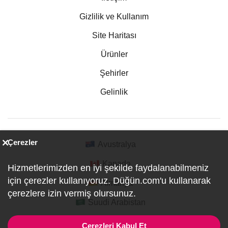
Gizlilik ve Kullanım
Site Haritası
Ürünler
Şehirler
Gelinlik
Çerezler
Avustralya
Kanada
Hizmetlerimizden en iyi şekilde faydalanabilmeniz
için çerezler kullanıyoruz. Düğün.com'u kullanarak
Almanya
çerezlere izin vermiş olursunuz.
Suudi Arabistan
Çerezleri Kabul Et