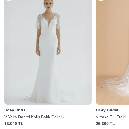
Dcey Bridal
Dcey Bridal
V Yaka Dantel Kollu Balık Gelinlik
V Yaka Tül Etekli 
16.040 TL
26.600 TL