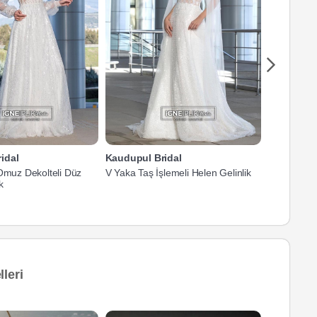
idal
Kaudupul Bridal
Kaudupul 
 Omuz Dekolteli Düz
V Yaka Taş İşlemeli Helen Gelinlik
Korseli Ask
k
Gelinlik
leri