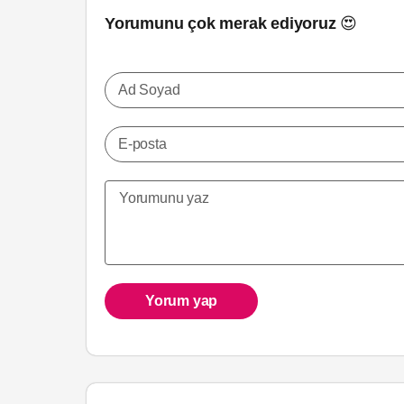
Yorumunu çok merak ediyoruz 😍
Ad Soyad
E-posta
Yorum yap