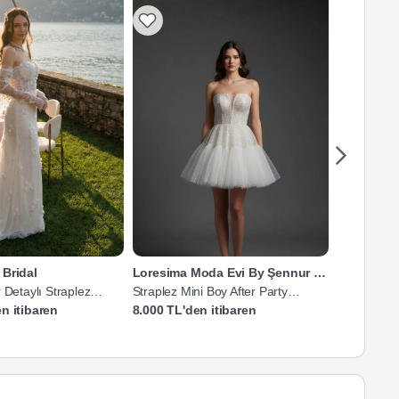
 Bridal
Loresima Moda Evi By Şennur Kosif
The Bride'
 Detaylı Straplez
Straplez Mini Boy After Party
Straplez Ba
Gelinliği
Gelinlik
n itibaren
8.000 TL'den itibaren
8.065 TL