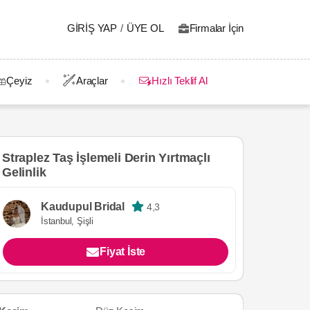
GIRIŞ YAP
/
ÜYE OL
Firmalar İçin
Çeyiz
Araçlar
Hızlı Teklif Al
Straplez Taş İşlemeli Derin Yırtmaçlı
Gelinlik
Kaudupul Bridal
4,3
İstanbul, Şişli
Fiyat İste