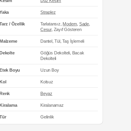
Kesim
Düz Kesim
Yaka
Straplez
Tarz / Özellik
Tarlatansız,
Modern
,
Sade
,
Cesur
, Zayıf Gösteren
Malzeme
Dantel, Tül, Taş İşlemeli
Dekolte
Göğüs Dekolteli, Bacak
Dekolteli
Etek Boyu
Uzun Boy
Kol
Kolsuz
Renk
Beyaz
Kiralama
Kiralanamaz
Tür
Gelinlik