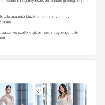
 yeniliklerden hoşlanıyorsan, bu modern gelinliğin tarzını
le aile arasında küçük bir törenle evlenmeyi
ilirsin!
yorsan ve özellikle şık bir havuz başı düğünü ile
sin!