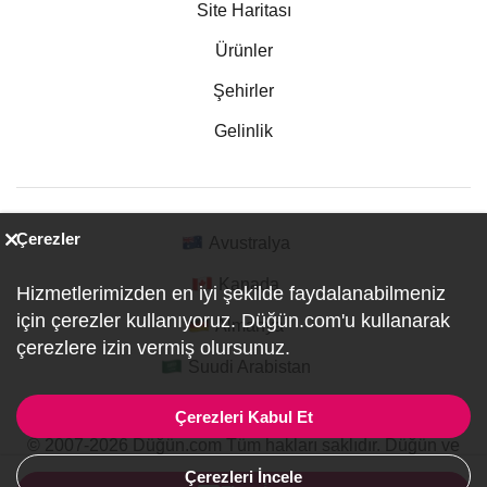
Site Haritası
Ürünler
Şehirler
Gelinlik
Çerezler
Avustralya
Kanada
Hizmetlerimizden en iyi şekilde faydalanabilmeniz
için çerezler kullanıyoruz. Düğün.com'u kullanarak
Almanya
çerezlere izin vermiş olursunuz.
Suudi Arabistan
Çerezleri Kabul Et
© 2007-2026 Düğün.com Tüm hakları saklıdır. Düğün ve
Özel Etkinlik Online Planlama Sitesi.
Çerezleri İncele