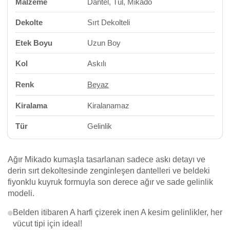
Malzeme
Dantel, Tül, Mikado
Dekolte
Sırt Dekolteli
Etek Boyu
Uzun Boy
Kol
Askılı
Renk
Beyaz
Kiralama
Kiralanamaz
Tür
Gelinlik
Ağır Mikado kumaşla tasarlanan sadece askı detayı ve
derin sırt dekoltesinde zenginleşen dantelleri ve beldeki
fiyonklu kuyruk formuyla son derece ağır ve sade gelinlik
modeli.
Belden itibaren A harfi çizerek inen A kesim gelinlikler, her
vücut tipi için ideal!