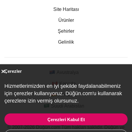
Site Haritası
Ürünler
Şehirler
Gelinlik
Çerezler
Avustralya
Kanada
Hizmetlerimizden en iyi şekilde faydalanabilmeniz
için çerezler kullanıyoruz. Düğün.com'u kullanarak
Almanya
çerezlere izin vermiş olursunuz.
Suudi Arabistan
Çerezleri Kabul Et
© 2007-2026 Düğün.com Tüm hakları saklıdır. Düğün ve