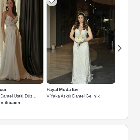
our
Hayal Moda Evi
Behiye Ge
 Dantel Üstlü Düz
V Yaka Askılı Dantel Gelinlik
V Yaka Dant
k
Gelinlik
n itibaren