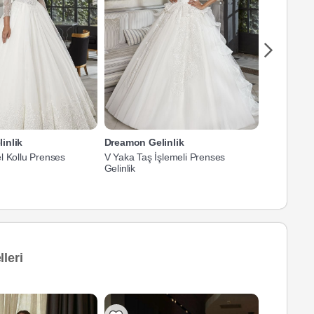
inlik
Dreamon Gelinlik
Dreamon G
l Kollu Prenses
V Yaka Taş İşlemeli Prenses
V Yaka Fran
Gelinlik
Gelinlik
leri