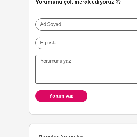
Yorumunu çok merak ediyoruz 😍
Ad Soyad
E-posta
Yorum yap
Popüler Aramalar