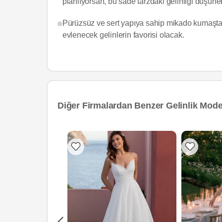
planlıyorsan, bu sade tarzdaki gelinliği düşüneb
Pürüzsüz ve sert yapıya sahip mikado kumaştan
evlenecek gelinlerin favorisi olacak.
Diğer Firmalardan Benzer Gelinlik Model