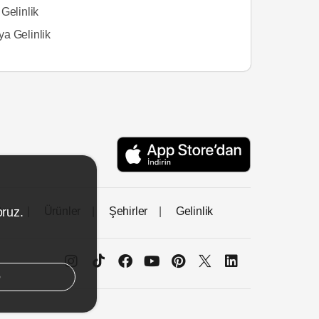
Gelinlik
a Gelinlik
tası
Ürünler
Şehirler
Gelinlik
oruz.
e