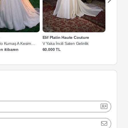
e
Elif Platin Haute Couture
Dilek Yald
do Kumaş A Kesim
V Yaka İncili Saten Gelinlik
Saten Askıl
n itibaren
60.000 TL
30.000 TL'