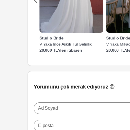
Studio Bride
Studio Brid
V Yaka İnce Askılı Tül Gelinlik
V Yaka Mika
Gelinlik
20.000 TL'den itibaren
20.000 TL'de
Yorumunu çok merak ediyoruz 😍
Ad Soyad
E-posta