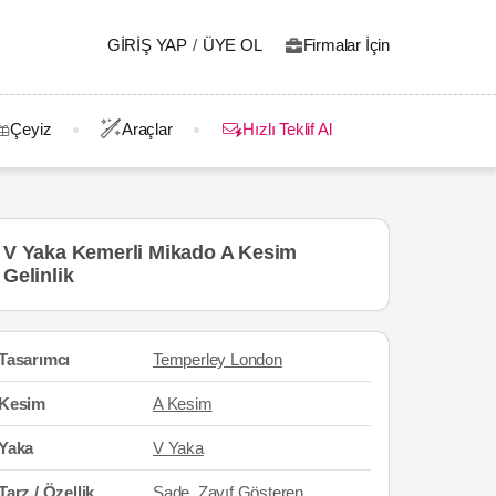
GIRIŞ YAP
/
ÜYE OL
Firmalar İçin
Çeyiz
Araçlar
Hızlı Teklif Al
V Yaka Kemerli Mikado A Kesim
Gelinlik
Tasarımcı
Temperley London
Kesim
A Kesim
Yaka
V Yaka
Tarz / Özellik
Sade
, Zayıf Gösteren