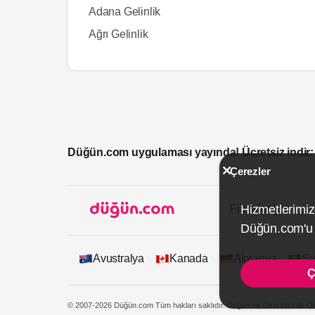
Adana Gelinlik
Ağrı Gelinlik
Düğün.com uygulaması yayında! Ücretsiz indir:
Çerezler
Firmalar İçin
Hizmetlerimiz
Düğün.com'u k
Avustralya
Kanada
Almanya
Su
Ç
© 2007-2026 Düğün.com Tüm hakları saklıdır. Düğün ve Özel Etkinlik On