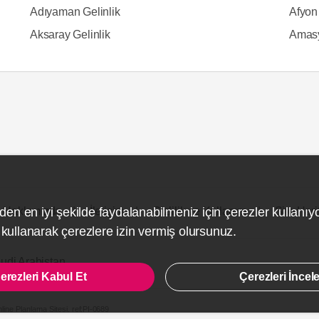
Adıyaman Gelinlik
Afyon 
Aksaray Gelinlik
Amasy
Hakkımızda
İletişim
Gizlilik ve Kullanım
Site Hari
den en iyi şekilde faydalanabilmeniz için çerezler kullanıy
ullanarak çerezlere izin vermiş olursunuz.
udi Arabistan
erezleri Kabul Et
Çerezleri İncel
line Planlama Sitesi.
ref:PI-0689