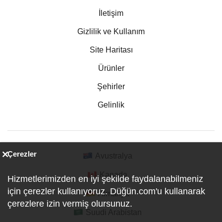
İletişim
Gizlilik ve Kullanım
Site Haritası
Ürünler
Şehirler
Gelinlik
Çerezler
Avustralya
Kanada
Hizmetlerimizden en iyi şekilde faydalanabilmeniz
için çerezler kullanıyoruz. Düğün.com'u kullanarak
Almanya
çerezlere izin vermiş olursunuz.
Suudi Arabistan