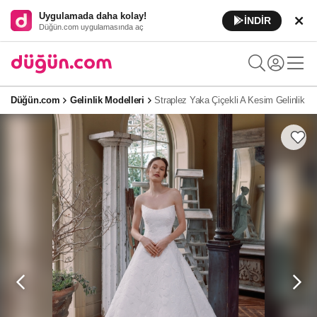
Uygulamada daha kolay!
İNDİR
Düğün.com uygulamasında aç
Düğün.com
Gelinlik Modelleri
Straplez Yaka Çiçekli A Kesim Gelinlik