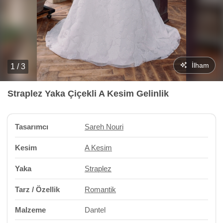
İlham
1 / 3
Straplez Yaka Çiçekli A Kesim Gelinlik
Tasarımcı
Sareh Nouri
Kesim
A Kesim
Yaka
Straplez
Tarz / Özellik
Romantik
Malzeme
Dantel