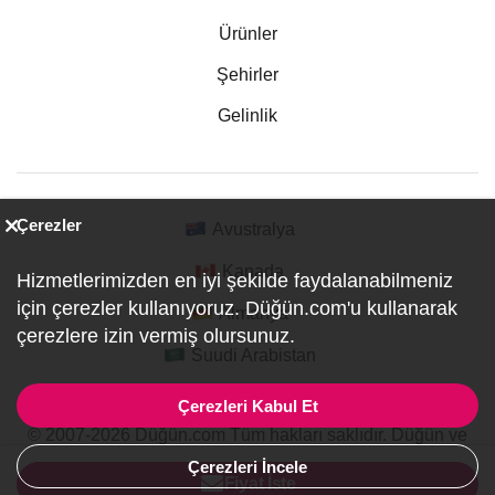
Ürünler
Şehirler
Gelinlik
Çerezler
Avustralya
Kanada
Hizmetlerimizden en iyi şekilde faydalanabilmeniz
için çerezler kullanıyoruz. Düğün.com'u kullanarak
Almanya
çerezlere izin vermiş olursunuz.
Suudi Arabistan
Çerezleri Kabul Et
© 2007-2026 Düğün.com Tüm hakları saklıdır. Düğün ve
Özel Etkinlik Online Planlama Sitesi.
Çerezleri İncele
ref:PI1-1-1705
Fiyat İste