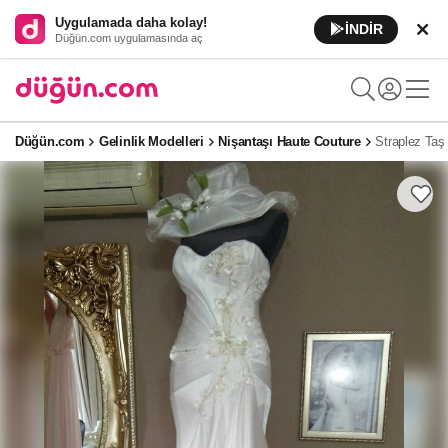
Uygulamada daha kolay!
İNDİR
Düğün.com uygulamasında aç
Düğün.com
Gelinlik Modelleri
Nişantaşı Haute Couture
Straplez Taş 