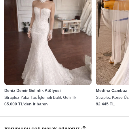
Deniz Demir Gelinlik Atölyesi
Mediha Cambaz
Straplez Yaka Taş İşlemeli Balık Gelinlik
Straplez Korse Üst
Gelinlik
65.000 TL'den itibaren
92.445 TL
Yorumunu çok merak ediyoruz 😍