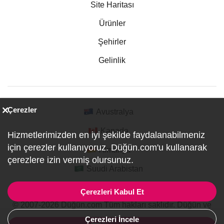
Site Haritası
Ürünler
Şehirler
Gelinlik
Çerezler
Avustralya
Kanada
Hizmetlerimizden en iyi şekilde faydalanabilmeniz
için çerezler kullanıyoruz. Düğün.com'u kullanarak
Almanya
çerezlere izin vermiş olursunuz.
Suudi Arabistan
Çerezleri Kabul Et
© 2007-2026 Düğün.com Tüm hakları saklıdır. Düğün ve
Özel Etkinlik Online Planlama Sitesi.
Çerezleri İncele