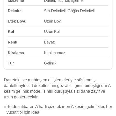
Malzeme
Dantel, Tül, Taş İşlemeli
Dekolte
Sırt Dekolteli, Göğüs Dekolteli
Etek Boyu
Uzun Boy
Kol
Uzun Kol
Renk
Beyaz
Kiralama
Kiralanamaz
Tür
Gelinlik
Dar etekli ve muhteşem el işlemeleriyle süslenmiş
dantelleriyle sırt dekoltesinin göz alıcılığının birleştiği dar A
kesim gelinlik modeli sihirli duruşuyla sizi daha zayıf ve
uzun gösterecektir.
Belden itibaren A harfi çizerek inen A kesim gelinlikler, her
vücut tipi için ideal!