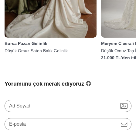
Bursa Pazarı Gelinlik
Meryem Cicerali
Düşük Omuz Saten Balık Gelinlik
Düşük Omuz Taş İş
Gelinlik
21.000 TL'den it
Yorumunu çok merak ediyoruz 😍
Ad Soyad
E-posta