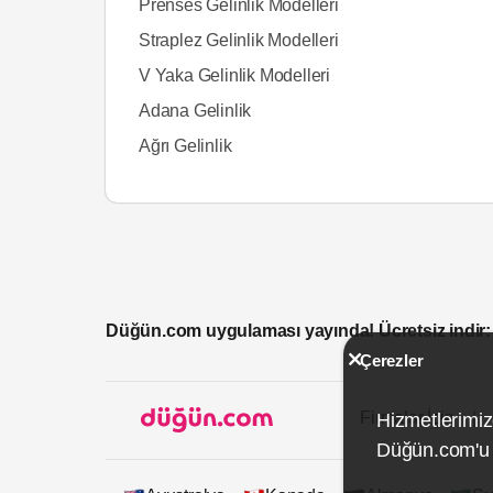
Prenses Gelinlik Modelleri
Straplez Gelinlik Modelleri
V Yaka Gelinlik Modelleri
Adana Gelinlik
Ağrı Gelinlik
Düğün.com uygulaması yayında! Ücretsiz indir:
Çerezler
Firmalar İçin
Hizmetlerimiz
Düğün.com'u k