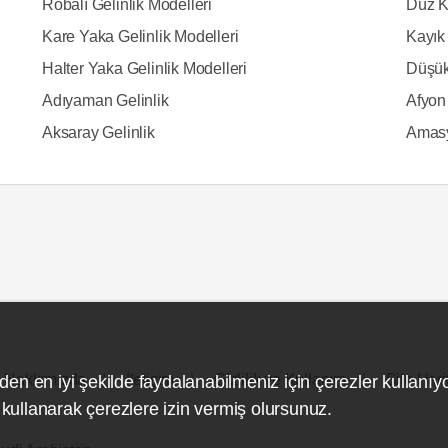
Robalı Gelinlik Modelleri
Düz K
Kare Yaka Gelinlik Modelleri
Kayık 
Halter Yaka Gelinlik Modelleri
Düşük
Adıyaman Gelinlik
Afyon 
Aksaray Gelinlik
Amasy
Hakkımızda
İletişim
Gizlilik ve Kullanım
Site Hari
den en iyi şekilde faydalanabilmeniz için çerezler kullanıy
ullanarak çerezlere izin vermiş olursunuz.