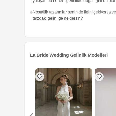
yakışan bu bohem gelinlikle doğallığını ön plana
Nostaljik tasarımlar senin de ilgini çekiyorsa v
tarzdaki gelinliğe ne dersin?
La Bride Wedding Gelinlik Modelleri