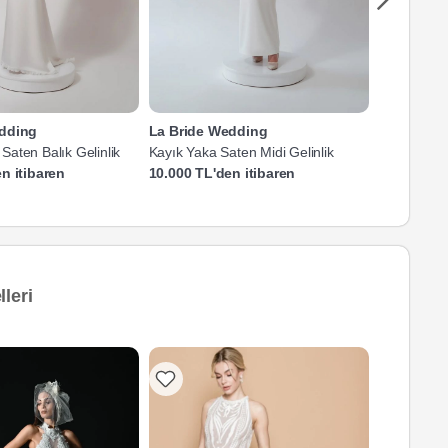
edding
La Bride Wedding
La Bride 
aten Balık Gelinlik
Kayık Yaka Saten Midi Gelinlik
Tüy Detayl
Gelinlik
n itibaren
10.000 TL'den itibaren
10.000 TL'
leri