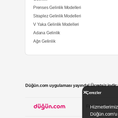
Prenses Gelinlik Modelleri
Straplez Gelinlik Modelleri
V Yaka Gelinlik Modelleri
Adana Gelinlik
Ağrı Gelinlik
Düğün.com uygulaması yayında! Ücretsiz indir:
Çerezler
Firmalar İçin
Hizmetlerimiz
Düğün.com'u k