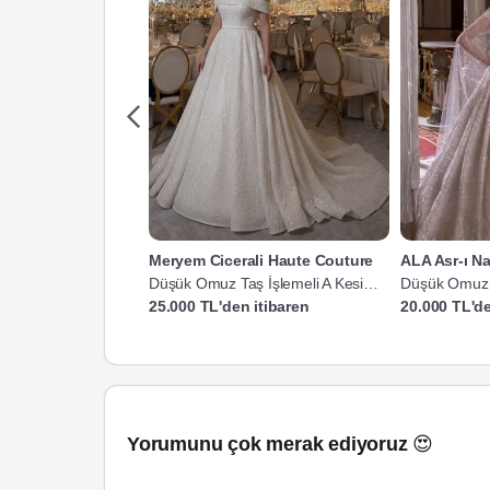
Meryem Cicerali Haute Couture
ALA Asr-ı 
Düşük Omuz Taş İşlemeli A Kesim
Düşük Omuz T
Gelinlik
Gelinlik
25.000 TL'den itibaren
20.000 TL'de
Yorumunu çok merak ediyoruz 😍