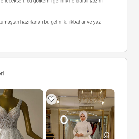
eneceksen, bu görkemli gelinlik ile iddialı tarzını
maştan hazırlanan bu gelinlik, ilkbahar ve yaz
ri