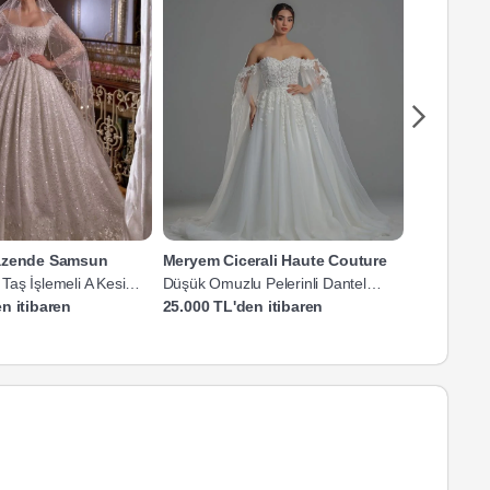
Nazende Samsun
Meryem Cicerali Haute Couture
Meryem Ci
aş İşlemeli A Kesim
Düşük Omuzlu Pelerinli Dantel
Düşük Omu
Gelinlik
Gelinlik
n itibaren
25.000 TL'den itibaren
25.000 TL'