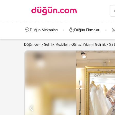
Düğün Mekanları
Düğün Firmaları
Düğün.com
Gelinlik Modelleri
Gülnaz Yıldırım Gelinlik
Gri 