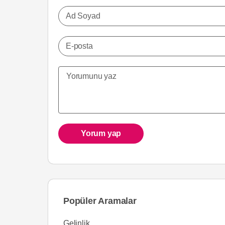
Ad Soyad
E-posta
Yorum yap
Popüler Aramalar
Gelinlik