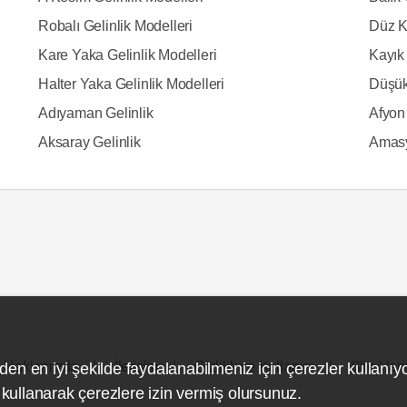
Robalı Gelinlik Modelleri
Düz K
Kare Yaka Gelinlik Modelleri
Kayık 
Halter Yaka Gelinlik Modelleri
Düşük
Adıyaman Gelinlik
Afyon 
Aksaray Gelinlik
Amasy
Hakkımızda
İletişim
Gizlilik ve Kullanım
Site Hari
den en iyi şekilde faydalanabilmeniz için çerezler kullanıy
ullanarak çerezlere izin vermiş olursunuz.