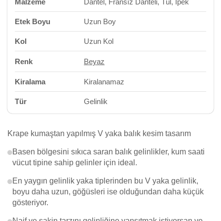
Malzeme
Dantel, Fransız Danteli, Tül, İpek
Etek Boyu
Uzun Boy
Kol
Uzun Kol
Renk
Beyaz
Kiralama
Kiralanamaz
Tür
Gelinlik
Krape kumaştan yapılmış V yaka balık kesim tasarım
Basen bölgesini sıkıca saran balık gelinlikler, kum saati
vücut tipine sahip gelinler için ideal.
En yaygın gelinlik yaka tiplerinden bu V yaka gelinlik,
boyu daha uzun, göğüsleri ise olduğundan daha küçük
gösteriyor.
Naif ve sakin tarzını gelinliğine yansıtmak istiyorsan ve