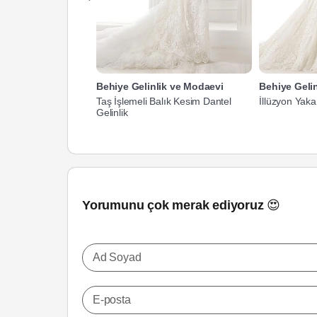
Behiye Gelinlik ve Modaevi
Behiye Geli
Taş İşlemeli Balık Kesim Dantel
İllüzyon Yaka 
Gelinlik
Yorumunu çok merak ediyoruz 😍
Ad Soyad
E-posta