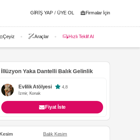
GIRIŞ YAP
/
ÜYE OL
Firmalar İçin
Çeyiz
Araçlar
Hızlı Teklif Al
İllüzyon Yaka Dantelli Balık Gelinlik
Evlilik Atölyesi
4,8
İzmir, Konak
Fiyat İste
Kesim
Balık Kesim