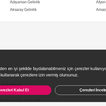
Adıyaman Gelinlik
Afyon 
Aksaray Gelinlik
Amasy
Hakkımızda
İletişim
Gizlilik ve Kullanım
Site Hari
den en iyi şekilde faydalanabilmeniz için çerezler kullanıy
ullanarak çerezlere izin vermiş olursunuz.
udi Arabistan
erezleri Kabul Et
Çerezleri İncel
line Planlama Sitesi.
ref:PI1-1-1085