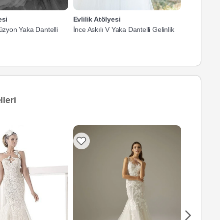
esi
Evlilik Atölyesi
Evlilik Atö
lüzyon Yaka Dantelli
İnce Askılı V Yaka Dantelli Gelinlik
V Yaka Askı
leri