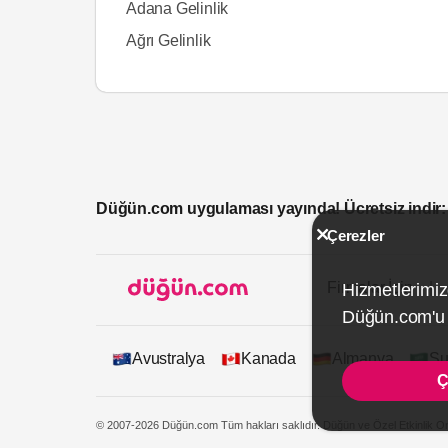
Adana Gelinlik
Ağrı Gelinlik
Düğün.com uygulaması yayında! Ücretsiz indir:
Çerezler
Firmalar İçin
Hizmetlerimiz
Düğün.com'u k
Avustralya
Kanada
Almanya
Su
Ç
© 2007-2026 Düğün.com Tüm hakları saklıdır. Düğün ve Özel Etkinlik On