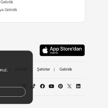
Gelinlik
a Gelinlik
tası
Ürünler
Şehirler
Gelinlik
oruz.
e