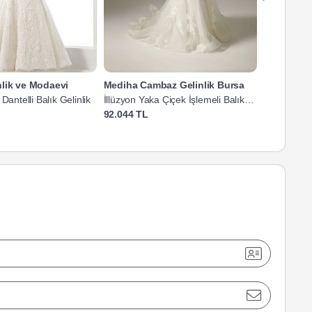
nlik ve Modaevi
Mediha Cambaz Gelinlik Bursa
Behiye Ge
Dantelli Balık Gelinlik
İllüzyon Yaka Çiçek İşlemeli Balık
Dantel İşle
Gelinlik
92.044 TL