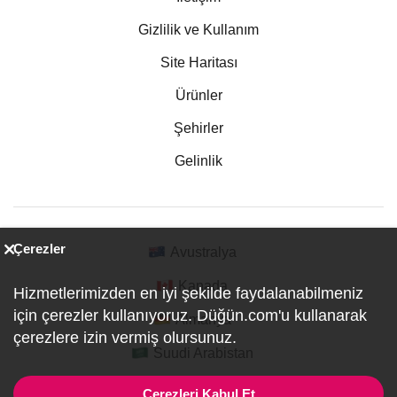
Gizlilik ve Kullanım
Site Haritası
Ürünler
Şehirler
Gelinlik
Çerezler
Avustralya
Kanada
Hizmetlerimizden en iyi şekilde faydalanabilmeniz
için çerezler kullanıyoruz. Düğün.com'u kullanarak
Almanya
çerezlere izin vermiş olursunuz.
Suudi Arabistan
Çerezleri Kabul Et