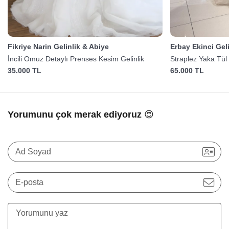
Fikriye Narin Gelinlik & Abiye
Erbay Ekinci Gel
İncili Omuz Detaylı Prenses Kesim Gelinlik
Straplez Yaka Tül 
35.000 TL
65.000 TL
Yorumunu çok merak ediyoruz 😍
Ad Soyad
E-posta