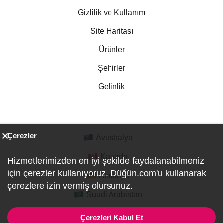
Gizlilik ve Kullanım
Site Haritası
Ürünler
Şehirler
Gelinlik
Çerezler
Avustralya
Kanada
Hizmetlerimizden en iyi şekilde faydalanabilmeniz
için çerezler kullanıyoruz. Düğün.com'u kullanarak
Almanya
çerezlere izin vermiş olursunuz.
Suudi Arabistan
Çerezleri Kabul Et