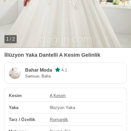
1 / 2
İllüzyon Yaka Dantelli A Kesim Gelinlik
Bahar Moda
4,1
Samsun, Bafra
Kesim
A Kesim
Yaka
İllüzyon Yaka
Tarz / Özellik
Romantik