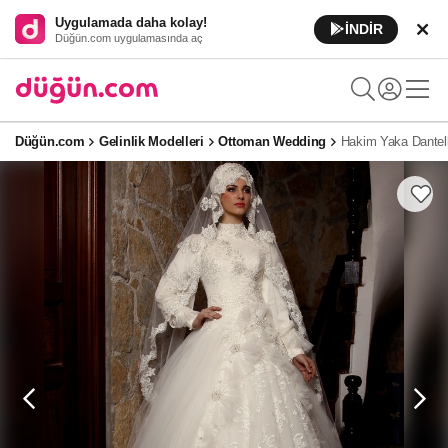
Uygulamada daha kolay!
İNDİR
Düğün.com uygulamasında aç
Düğün.com
Gelinlik Modelleri
Ottoman Wedding
Hakim Yaka Dantelli