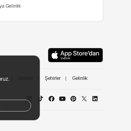
a Gelinlik
tası
Ürünler
Şehirler
Gelinlik
oruz.
e