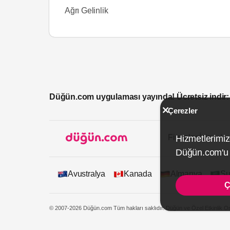
Ağrı Gelinlik
Düğün.com uygulaması yayında! Ücretsiz indir:
Çerezler
Firmalar İçin
Hizmetlerimiz
Düğün.com'u k
Avustralya
Kanada
Almanya
Su
Ç
© 2007-2026 Düğün.com Tüm hakları saklıdır. Düğün ve Özel Etkinlik On