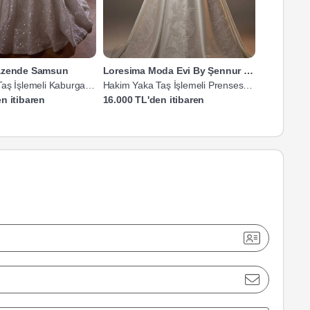
Nazende Samsun
Loresima Moda Evi By Şennur Kosif
ALA Asr-ı
aş İşlemeli Kaburga
Hakim Yaka Taş İşlemeli Prenses
Hakim Yaka
Gelinlik
Gelinlik
n itibaren
16.000 TL'den itibaren
20.000 TL'