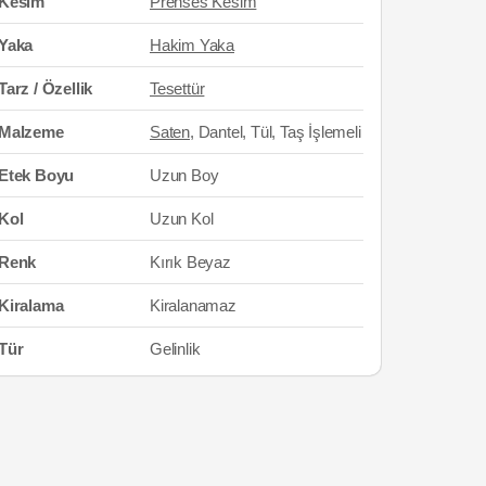
Kesim
Prenses Kesim
Yaka
Hakim Yaka
Tarz / Özellik
Tesettür
Malzeme
Saten
, Dantel, Tül, Taş İşlemeli
Etek Boyu
Uzun Boy
Kol
Uzun Kol
Renk
Kırık Beyaz
Kiralama
Kiralanamaz
Tür
Gelinlik