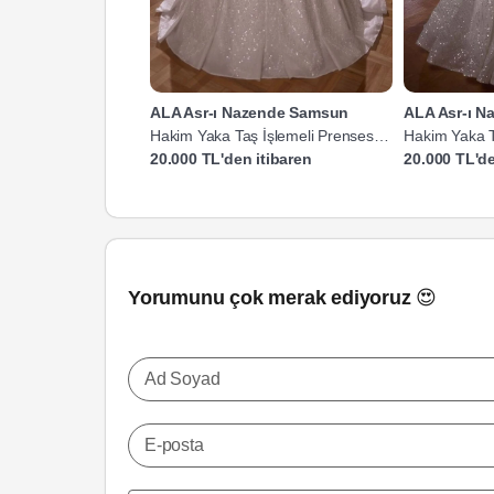
ALA Asr-ı Nazende Samsun
ALA Asr-ı 
Hakim Yaka Taş İşlemeli Prenses
Hakim Yaka T
Gelinlik
Gelinlik
20.000 TL'den itibaren
20.000 TL'de
Yorumunu çok merak ediyoruz 😍
Ad Soyad
E-posta