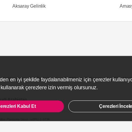
Aksaray Gelinlik
Amasy
Hakkımızda
İletişim
Gizlilik ve Kullanım
Site Hari
den en iyi şekilde faydalanabilmeniz için çerezler kullanıy
ullanarak çerezlere izin vermiş olursunuz.
udi Arabistan
erezleri Kabul Et
Çerezleri İncel
line Planlama Sitesi.
ref:PI1-1-9734