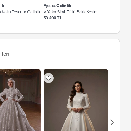
lik
Aysira Gelinlik
Aysira Gel
 Kollu Tesettür Gelinlik
V Yaka Simli Tüllü Balık Kesim
Taş İşlemel
Gelinlik
Gelinlik
58.400 TL
77.760 TL
leri