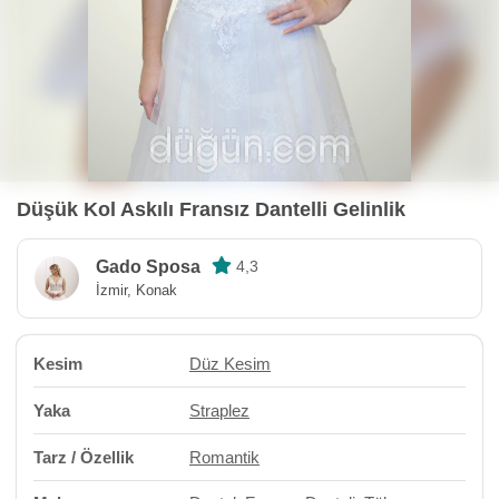
Düşük Kol Askılı Fransız Dantelli Gelinlik
Gado Sposa
4,3
İzmir, Konak
Kesim
Düz Kesim
Yaka
Straplez
Tarz / Özellik
Romantik