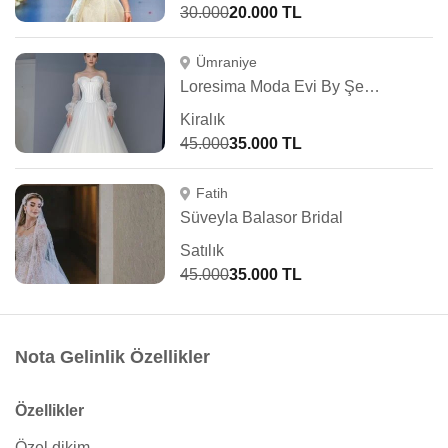
30.000
20.000 TL
Ümraniye
Loresima Moda Evi By Şennur Kosif
Kiralık
45.000
35.000 TL
Fatih
Süveyla Balasor Bridal
Satılık
45.000
35.000 TL
Nota Gelinlik Özellikler
Özellikler
Özel dikim