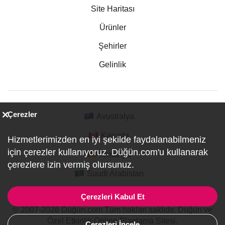
Site Haritası
Ürünler
Şehirler
Gelinlik
Çerezler
Avustralya
Kanada
Hizmetlerimizden en iyi şekilde faydalanabilmeniz
için çerezler kullanıyoruz. Düğün.com'u kullanarak
Almanya
çerezlere izin vermiş olursunuz.
Suudi Arabistan
Çerezleri Kabul Et
© 2007-2026 Düğün.com Tüm hakları saklıdır. Düğün ve
Özel Etkinlik Online Planlama Sitesi.
Çerezleri İncele