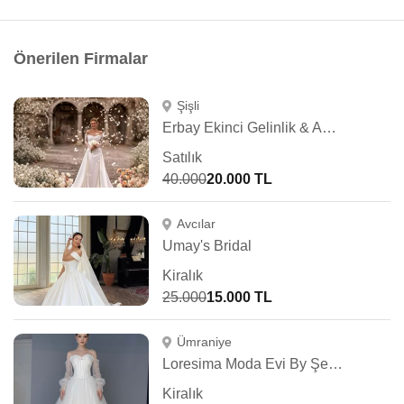
Önerilen Firmalar
Şişli
Erbay Ekinci Gelinlik & Abiye
Satılık
40.000
20.000 TL
Avcılar
Umay's Bridal
Kiralık
25.000
15.000 TL
Ümraniye
Loresima Moda Evi By Şennur Kosif
Kiralık