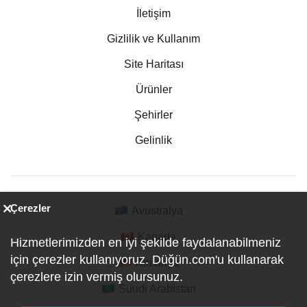
İletişim
Gizlilik ve Kullanım
Site Haritası
Ürünler
Şehirler
Gelinlik
Çerezler
Avustralya
Kanada
Hizmetlerimizden en iyi şekilde faydalanabilmeniz
için çerezler kullanıyoruz. Düğün.com'u kullanarak
Almanya
çerezlere izin vermiş olursunuz.
Suudi Arabistan