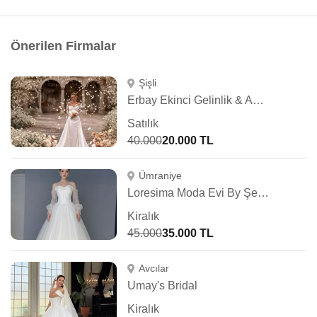
Önerilen Firmalar
Şişli
Erbay Ekinci Gelinlik & Abiye
Satılık
40.000
20.000 TL
Ümraniye
Loresima Moda Evi By Şennur Kosif
Kiralık
45.000
35.000 TL
Avcılar
Umay's Bridal
Kiralık