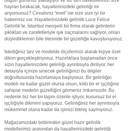
düğün gününüz yaklaşıyor ve siz tüm davetlilerinizi size
hayran bırakacak, hayallerinizdeki gelinliği mi
arıyorsunuz? Cevabınız “evet” ise size size iyi bir
haberimiz var. Hayallerinizdeki gelinlik Luce Felice
Gelinlik’te. İstanbul menşeili bir firma olarak gelinlerin
şıklıkları ve zarafetleriyle ışık saçmalarını sağlıyor, onları
düşlediklerinin bile ötesinde bir güzelliğe kavuşturuyoruz.
İstediğiniz tarz ve modelde ölçülerinizi alarak kişiye özel
dikim gerçekleştiriyoruz. Hazırlıklara başlamadan önce
sizin hayallerinizdeki gelinliği ayrıntısıyla dinliyor, her
detayıyla içinize sinecek gelinliğinizi bu bilgiler
doğrultusunda hazırlamaya başlıyoruz. Bir gelinliğin
modeli ne kadar güzel olursa olsun, kötü bir el işçiliğine
sahipse modelin güzelliğini görmeniz imkansızdır. Bu
nedenle biz her bir taşını özenle işliyor, kusursuz bir el
işçiliğiyle dikimini yapıyoruz. Gelinliğiniz her ayrıntısıyla
mükemmel olana kadar da işimizi bitmiş saymıyoruz.
Mağazamızdaki birbirinden güzel hazır gelinlik
modellerimiz arasından da hayallerinizdeki gelinliği