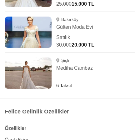
25.000
15.000 TL
Bakırköy
Gülten Moda Evi
Satılık
30.000
20.000 TL
Şişli
Mediha Cambaz
6 Taksit
Felice Gelinlik Özellikler
Özellikler
Özel dikim