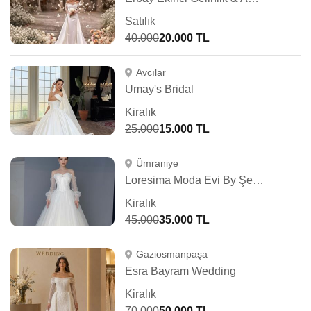
Satılık
40.000
20.000 TL
Avcılar
Umay's Bridal
Kiralık
25.000
15.000 TL
Ümraniye
Loresima Moda Evi By Şennur Kosif
Kiralık
45.000
35.000 TL
Gaziosmanpaşa
Esra Bayram Wedding
Kiralık
70.000
50.000 TL